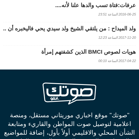
عرفات:فتاة تسب والدها علنا لأنه....
2016-06-25 الساعة 23:51
ولد الميداح : من يلتقي الشيخ ولد سيدي يحي فاليخبره أن ..
2017-11-20 الساعة 12:23
هويات لصوص BMCI الذين كشفتهم إمرأة
2017-04-22 الساعة 00:10
"صوتك" موقع اخباري موريتاني مستقل، ومنصة
اعلامية لتوصيل صوت المواطن والقاريء ومتابعة
الشأن المحلي والاقليمي أولاً بأول، إضافة للمواضيع