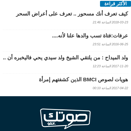
الأكثر قراءة
كيف تعرف أنك مسحور .. تعرف على أعراض السحر
2018-03-23 الساعة 21:46
عرفات:فتاة تسب والدها علنا لأنه....
2016-06-25 الساعة 23:51
ولد الميداح : من يلتقي الشيخ ولد سيدي يحي فاليخبره أن ..
2017-11-20 الساعة 12:23
هويات لصوص BMCI الذين كشفتهم إمرأة
2017-04-22 الساعة 00:10