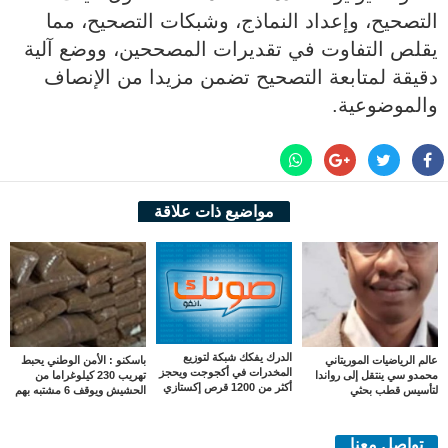
التصحيح، وإعداد النماذج، وشبكات التصحيح، مما
يقلص التفاوت في تقديرات المصححين، ووضع آلية
دقيقة لمتابعة التصحيح تضمن مزيدا من الإنصاف
والموضوعية.
مواضيع ذات علاقة
الدرك يفكك شبكة لتوزيع
عالم الرياضيات الموريتاني
باسكنو : الأمن الوطني يحبط
المخدرات في أكجوجت ويحجز
محمدو سي ينتقل إلى رواندا
تهريب 230 كيلوغراما من
أكثر من 1200 قرص إكستازي
لتأسيس قطب بحثي
الحشيش ويوقف 6 مشتبه بهم
تواصل معنا