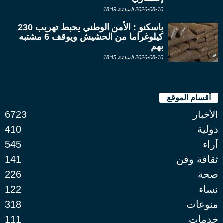
2026-08-10 الساعة 18:49
باسكنو : الأمن الوطني يحبط تهريب 230
كيلوغراما من الحشيش ويوقف 6 مشتبه
بهم
2026-08-10 الساعة 18:45
أقسام الموقع
الأخبار
6723
دولية
410
آراء
545
ثقافة وفن
141
صحة
226
نساء
122
منوعات
318
خدمات
111