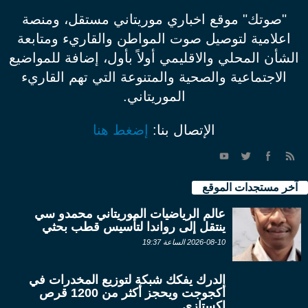
"صوتك" موقع اخباري موريتاني مستقل، ومنصة
اعلامية لتوصيل صوت المواطن والقاريء ومتابعة
الشأن المحلي والاقليمي أولاً بأول، إضافة للمواضيع
الاجتماعية والصحية والمتنوعة التي تهم القاريء
الموريتاني.
الإتصال بنا:
إضغط هنا
آخر مستجدات الموقع
عالم الرياضيات الموريتاني محمدو سي
ينتقل إلى رواندا لتأسيس قطب بحثي
2026-08-10 الساعة 19:37
الدرك يفكك شبكة لتوزيع المخدرات في
أكجوجت ويحجز أكثر من 1200 قرص
إكستازي