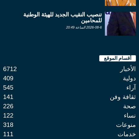
تنصيب النقيب الجديد للهيئة الوطنية
للمحامين
2026-08-6 الساعة 20:49
أقسام الموقع
الأخبار
6712
دولية
409
آراء
545
ثقافة وفن
141
صحة
226
نساء
122
منوعات
318
خدمات
111