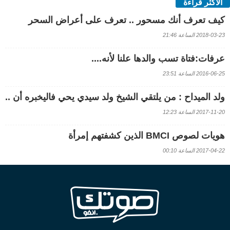
الأكثر قراءة
كيف تعرف أنك مسحور .. تعرف على أعراض السحر
2018-03-23 الساعة 21:46
عرفات:فتاة تسب والدها علنا لأنه....
2016-06-25 الساعة 23:51
ولد الميداح : من يلتقي الشيخ ولد سيدي يحي فاليخبره أن ..
2017-11-20 الساعة 12:23
هويات لصوص BMCI الذين كشفتهم إمرأة
2017-04-22 الساعة 00:10