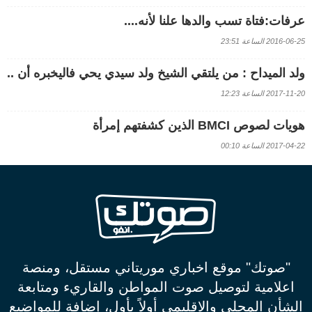
عرفات:فتاة تسب والدها علنا لأنه....
2016-06-25 الساعة 23:51
ولد الميداح : من يلتقي الشيخ ولد سيدي يحي فاليخبره أن ..
2017-11-20 الساعة 12:23
هويات لصوص BMCI الذين كشفتهم إمرأة
2017-04-22 الساعة 00:10
"صوتك" موقع اخباري موريتاني مستقل، ومنصة
اعلامية لتوصيل صوت المواطن والقاريء ومتابعة
الشأن المحلي والاقليمي أولاً بأول، إضافة للمواضيع