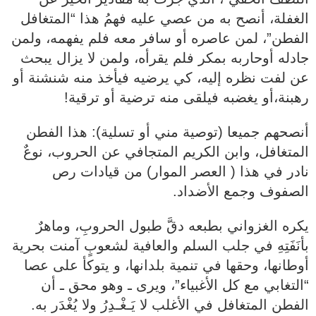
الغفلة، أنصح به من عصي عليه فهمُ هذا “المتغافل
الفطن”، لمن عاصره أو سافر معه فلم يفهمه، ولمن
جادله أوحاربه بمكر فلم يقرأه، ولمن لا يزال يبحث
عن لفت نظره إليه، كي يرضيه فيأخذ منه شنشنة أو
رهبنة،أو يغضبه فيلقى منه ترضية أو ترقية!
أنصحهم جميعا (توصية مني أو تسلية): هذا الفطن
المتغافل، وابن الكريم المتجافي عن الحروب، نوعٌ
نادر في هذا ( العصر الموار) من قيادات رص
الصفوف وجمع الأضداد.
يكره الغزواني بطبعه دقَّ طبول الحروبِ، وماهرٌ
بأنَفَتِهِ في جلب السلم والعافية لشعوبٍ آمنت بحرية
أوطانها، وحقها في تنمية بلدانها، و يتوكأ على عصا
“التغابي مع كل الأغبياء”، ويرى ـ وهو محق ـ أن
الفطن المتغافل في الأغلب لا يَـغْـدِرُ ولا يُغْدَر به.