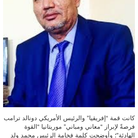
كانت قمة “إفريقيا” والرئيس الأمريكي دونالد ترامب
فرصةً لإبراز “معاني ومباني” موريتانيا “القوة
الهادئة”؛ وأوضحت كلمة فخامة الرئيس محمد ولد