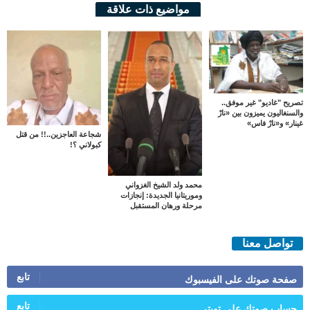
مواضيع ذات علاقة
تصريح "غاديو" غير موفق..
والسنغاليون يميزون بين «نارْ
غينار» و«نارْ فاس»
شجاعة العاجزين..!! من قتل
كبولاني ؟!
محمد ولد الشيخ الغزواني
وموريتانيا الجديدة: إنجازات
مرحلة ورهان المستقبل
تواصل معنا
تابع
صفحة صوتك على الفيسبوك
تابع
حساب صوتك على تويتر