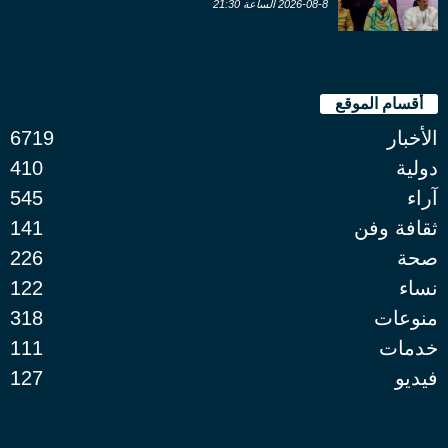
2026-08-8 الساعة 21:30
أقسام الموقع
الأخبار
6719
دولية
410
آراء
545
ثقافة وفن
141
صحة
226
نساء
122
منوعات
318
خدمات
111
فيديو
127