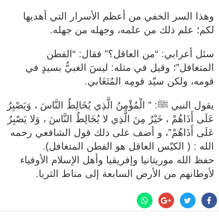
وهذا السر الخفي من أعظم الأسرار التي أهديها
لكم؛ علم ذلك من علمه، وجهله من جهله.
سئل أعرابي: “من العاقل؟” ‏فقال: “الفطن
المتغافل”؛ وقيل في مثله: ‏ليسَ الغبيُّ بسيدٍ في
قومه، ولكن سيّد قومِه المُتَغَابي.
يقول النبي ﷺ: ” الْمُؤْمِنُ الَّذِي يُخَالِطُ النَّاسَ ، وَيَصْبِرُ
عَلَى أَذَاهُمْ ، خَيْرٌ مِنَ الَّذِي لا يُخَالِطُ النَّاسَ ، وَلا يَصْبِرُ
عَلَى أَذَاهُمْ”، و أضف على ذلك قول الشافعي رحمه
الله : ( الكيّس العاقل هو الفطن المتغافل).
حفظ الله موريتانيا وإفريقيا وأهل الإسلام الأوفياء
لأوطانهم من الأرض السابعة إلى مناط الثريا.