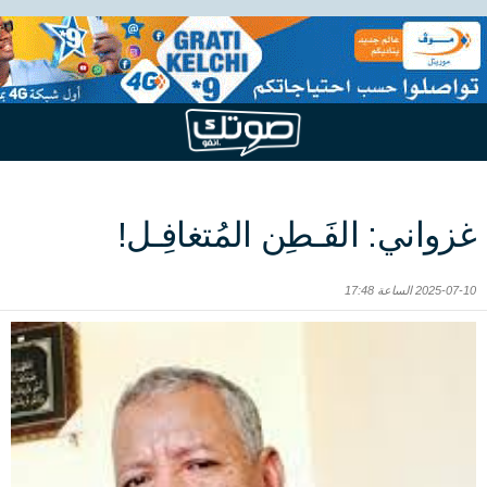
غزواني: الفَـطِن المُتغافِـل!
2025-07-10 الساعة 17:48