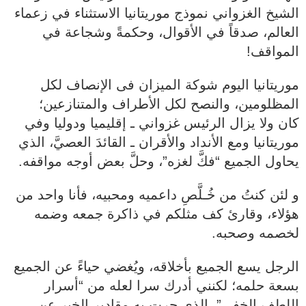
الشيخ الغزواني نموذج موريتانيا الاستثناء في زعماء
العالم، صدقاً في الأقوال، وحكمةً وشجاعة في
المواقف!
موريتانيا اليوم شوكة الميزان فى الإنصاف لكل
المظلومين، والنصح لكل الأطراف والمتنازعين؛
كان ولا يزال الرئيس غزواني ـ إقليميا ودوليا وفي
موريتانيا ومع الأنداد والأقران ـ القائدَ العصيَّ، الذي
يحاول الجميع “فكَّ لغزه”، وحلَّ بعض أوجه مواقفه.
و لئن كنتُ من خُـلَّصِ داعميه ومحبيه، فأنا واحد من
هؤلاء، وقارئ كف مثلكم في ذاكرة جمعه وضمه
لخصمه وصحبه.
الرجل يسع الجميع بأخلاقه، ويُغضي حياءً عن الجميع
بسعة حلمه؛ لكنني أدرك سرا لعله من “أسرار
اللطف الخفي”، الذي جرت به مقادير الخير عن