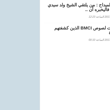
لميداح : من يلتقي الشيخ ولد سيدي
اليخبره أن ..
اعة 12:23
هويات لصوص BMCI الذين كشفتهم
اعة 00:10