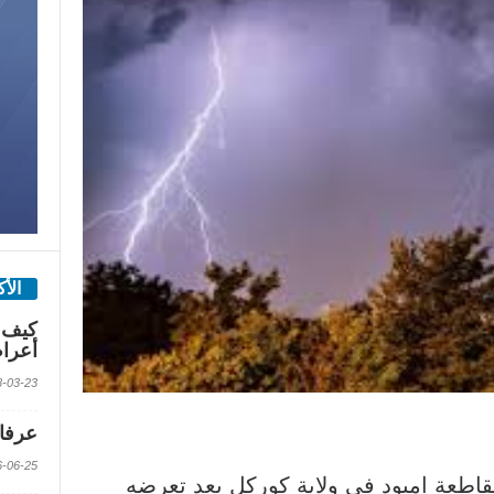
الأ
كيف 
أعرا
2018-03-23 الس
عرفات
2016-06-25 الس
قاطعة امبود في ولاية كوركل بعد تعرضه