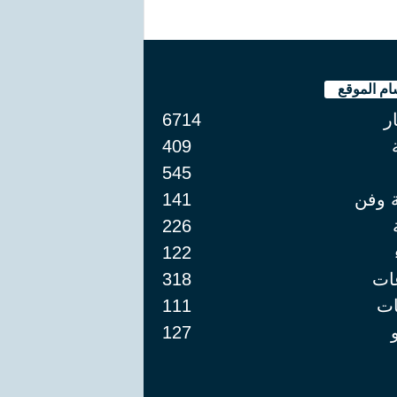
ام الموقع
ار
6714
409
545
ة وفن
141
226
122
ات
318
ت
111
127