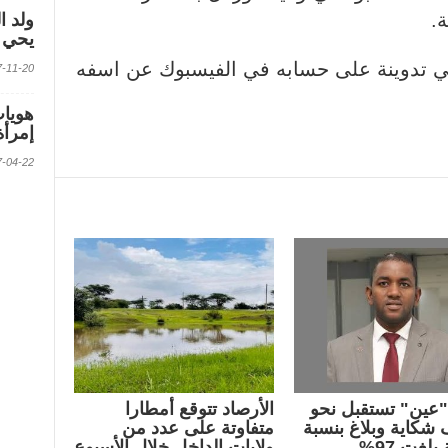
.
ولد ا
يحي ف
في تدوينة على حسابه في الفيسبوك عن اسفه
2017-11-20 الس
إمرأة
2017-04-22 الس
عين" تستقبل نحو
الأرصاد تتوقع أمطارا
لف شكاية وبلاغ بنسبة
متفاوتة على عدد من
بلغت 97%
ولايات الداخل خلال الأسبوع