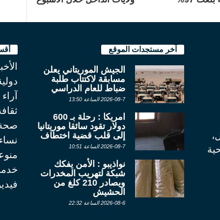
آخر مستجدات الموقع
أقس
الأخب
الجيش الموريتاني يعلن
مسابقة لاكتتاب طلبة
دولية
ضباط للعام الدراسي
آراء
2026-08-7 الساعة 13:50
ثقاف
امريكا : رحلة بـ 600
صحة
دولار تقود سائقا موريتانيا
ل،
إلى قلب قضية اختطاف
نساء
2026-08-7 الساعة 10:51
ية
منوع
نواذيبو : الأمن يفكك
خدما
شبكة لتهريب المخدرات
ويصادر 210 كلغ من
فيديو
الحشيش
2026-08-6 الساعة 22:32