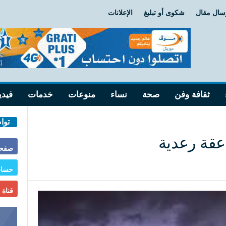
سال مقال
شكوى أو تبليغ
الإعلانات
ثقافة وفن
صحة
نساء
منوعات
خدمات
فيدي
توا
عقة رعدية
صفحة
حساب
قناة