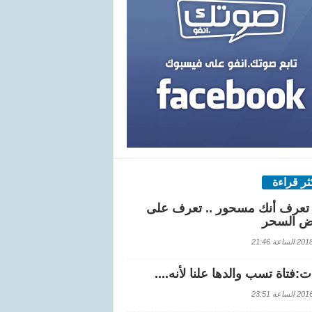
كثر قراءة
تعرف أنك مسحور .. تعرف على
ض السحر
اعة 21:46
:فتاة تسب والدها علنا لأنه....
اعة 23:51