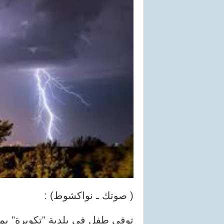
( صوتك ـ نواكشوط) :
توفي طفل في بلدية "تكوبرة" بم