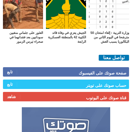
وزارة التربية : إلغاء امتحان 50
الجيش يعزي في وفاة قائد
العثور على جثماني منقبين
مترشحا في اليوم الثاني من
الكتيبة 42 بالمنطقة العسكرية
سودانيين بعد فقدانهما في
البكالوريا بسبب الغش
الرابعة
صحراء تيرس الزمور
تواصل معنا
تابع
صفحة صوتك على الفيسبوك
تابع
حساب صوتك على تويتر
شاهد
قناة صوتك على اليوتوب