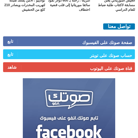
الجيش الموريتاني يعلن
امريكا : رحلة بـ 600 دولار تقود
نواذيبو : الأمن يفكك شبكة
مسابقة لاكتتاب طلبة ضباط
سائقا موريتانيا إلى قلب قضية
لتهريب المخدرات ويصادر 210
للعام الدراسي
اختطاف
كلغ من الحشيش
تواصل معنا
تابع
صفحة صوتك على الفيسبوك
تابع
حساب صوتك على تويتر
شاهد
قناة صوتك على اليوتوب