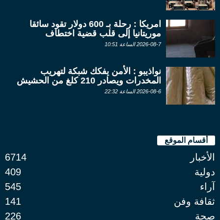
امريكا : رحلة بـ 600 دولار تقود سائقا
موريتانيا إلى قلب قضية اختطاف
2026-08-7 الساعة 10:51
نواذيبو : الأمن يفكك شبكة لتهريب
المخدرات ويصادر 210 كلغ من الحشيش
2026-08-6 الساعة 22:32
أقسام الموقع
الأخبار
6714
دولية
409
آراء
545
ثقافة وفن
141
صحة
226