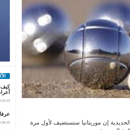
الأ
كيف 
أعرا
2018-03-23 الس
عرفات
ة الحديدية إن موريتانيا ستستضيف لأول مرة
2016-06-25 الس