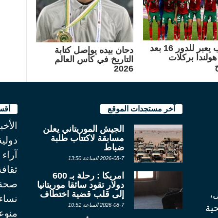
المغرب يعبر للدور 16 بعد
دحان بيده يواصل كتابة
هولندا بركلات
التاريخ في كأس العالم
2026
آخر مستجدات الموقع
أقس
الأخب
الجيش الموريتاني يعلن
مسابقة لاكتتاب طلبة
دولية
ضباط
آراء
2026-08-7 الساعة 13:50
ثقاف
امريكا : رحلة بـ 600
صحة
دولار تقود سائقا موريتانيا
ل،
إلى قلب قضية اختطاف
نساء
2026-08-7 الساعة 10:51
ية
منوع