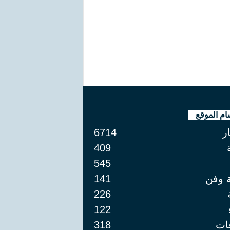
ام الموقع
ار
6714
409
545
ة وفن
141
226
122
ات
318