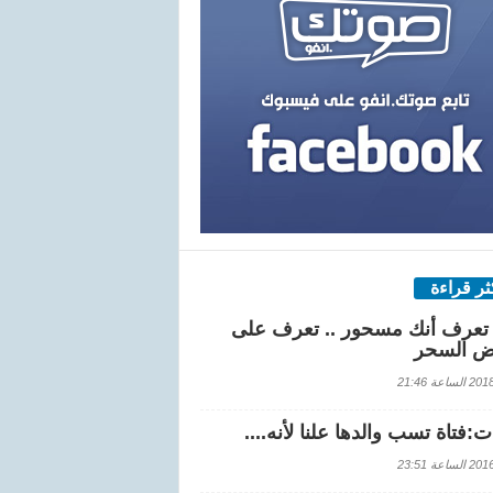
كثر قراءة
تعرف أنك مسحور .. تعرف على
ض السحر
اعة 21:46
:فتاة تسب والدها علنا لأنه....
اعة 23:51