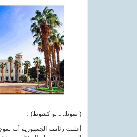
( صوتك ـ نواكشوط) :
أعلنت رئاسة الجمهورية أنه بموج