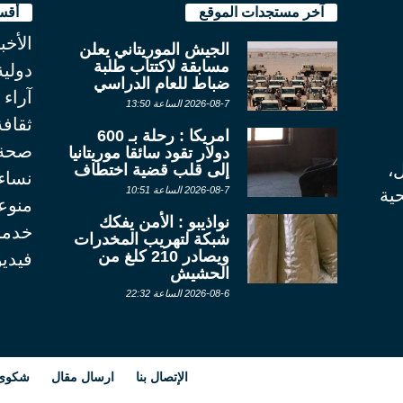
آخر مستجدات الموقع
أقس
الأخب
الجيش الموريتاني يعلن
مسابقة لاكتتاب طلبة
دولية
ضباط للعام الدراسي
آراء
2026-08-7 الساعة 13:50
ثقاف
امريكا : رحلة بـ 600
صحة
دولار تقود سائقا موريتانيا
ل،
إلى قلب قضية اختطاف
نساء
2026-08-7 الساعة 10:51
ية
منوع
نواذيبو : الأمن يفكك
خدما
شبكة لتهريب المخدرات
ويصادر 210 كلغ من
فيديو
الحشيش
2026-08-6 الساعة 22:32
الإتصال بنا
ارسال مقال
شكوى أ