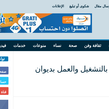
سال مقال
شكوى أو تبليغ
الإعلانات
ثقافة وفن
صحة
نساء
منوعات
خدمات
فيدي
توا
التشغيل والعمل بديوان
صفحة
حساب
قناة