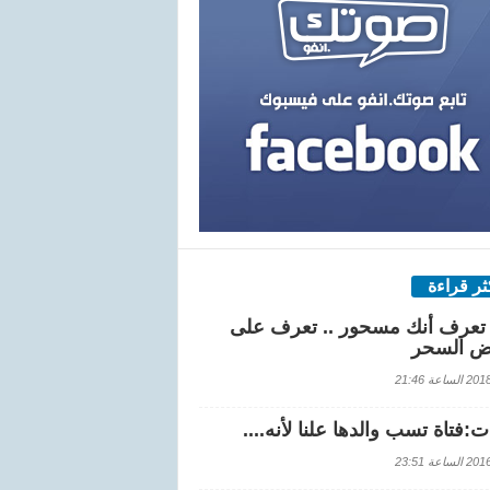
كثر قراءة
تعرف أنك مسحور .. تعرف على
ض السحر
اعة 21:46
:فتاة تسب والدها علنا لأنه....
اعة 23:51