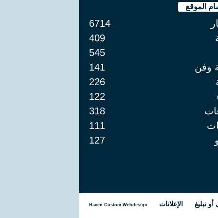
ام الموقع
ار
6714
409
545
ة وفن
141
226
122
ات
318
ت
111
127
و تبليغ
الإعلانات
Hacen Custom Webdesign