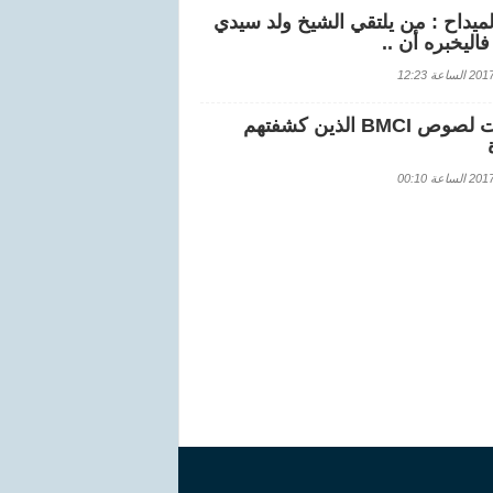
لميداح : من يلتقي الشيخ ولد سيدي
اليخبره أن ..
اعة 12:23
هويات لصوص BMCI الذين كشفتهم
اعة 00:10