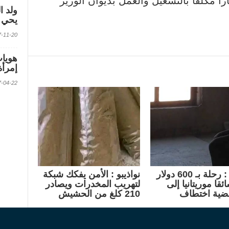
ا مكلفا بالتشغيل والعمل بديوان الوزير
ولد ا
يحي ف
2017-11-20 الس
إمرأة
2017-04-22 الس
امريكا : رحلة بـ 600 دولار
نواذيبو : الأمن يفكك شبكة
ئقا موريتانيا إلى
لتهريب المخدرات ويصادر
ضية اختطاف
210 كلغ من الحشيش