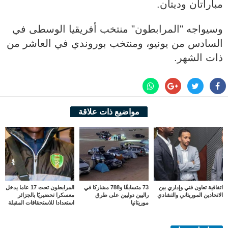
مباراتان وديتان.
‎وسيواجه "المرابطون" منتخب أفريقيا الوسطى في
السادس من يونيو، ومنتخب بوروندي في العاشر من
ذات الشهر.
مواضيع ذات علاقة
اتفاقية تعاون فني وإداري بين
73 متسابقًا و788 مشاركا في
المرابطون تحت 17 عاما يدخل
الاتحادين الموريتاني والتشادي
راليين دوليين على طرق
معسكرا تحضيريًا بالجزائر
موريتانيا
استعدادا للاستحقاقات المقبلة