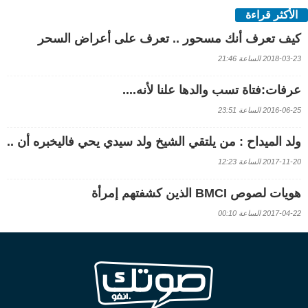
الأكثر قراءة
كيف تعرف أنك مسحور .. تعرف على أعراض السحر
2018-03-23 الساعة 21:46
عرفات:فتاة تسب والدها علنا لأنه....
2016-06-25 الساعة 23:51
ولد الميداح : من يلتقي الشيخ ولد سيدي يحي فاليخبره أن ..
2017-11-20 الساعة 12:23
هويات لصوص BMCI الذين كشفتهم إمرأة
2017-04-22 الساعة 00:10