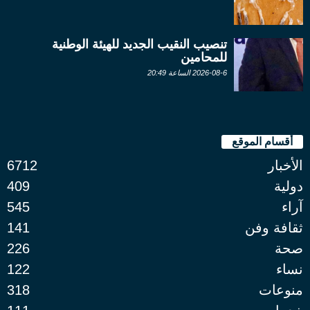
تنصيب النقيب الجديد للهيئة الوطنية
للمحامين
2026-08-6 الساعة 20:49
أقسام الموقع
الأخبار
6712
دولية
409
آراء
545
ثقافة وفن
141
صحة
226
نساء
122
منوعات
318