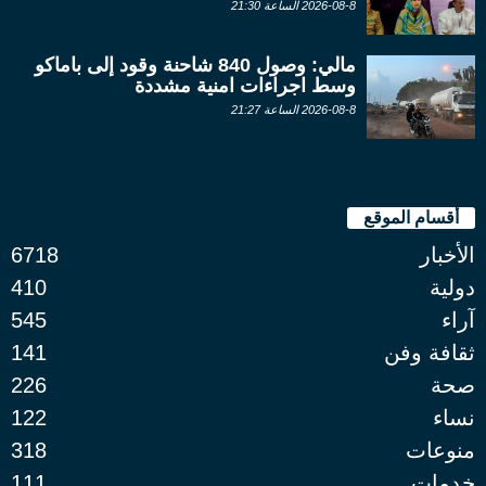
2026-08-8 الساعة 21:30
مالي: وصول 840 شاحنة وقود إلى باماكو
وسط اجراءات امنية مشددة
2026-08-8 الساعة 21:27
أقسام الموقع
الأخبار
6718
دولية
410
آراء
545
ثقافة وفن
141
صحة
226
نساء
122
منوعات
318
خدمات
111