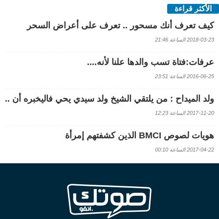
الأكثر قراءة
كيف تعرف أنك مسحور .. تعرف على أعراض السحر
2018-03-23 الساعة 21:46
عرفات:فتاة تسب والدها علنا لأنه....
2016-06-25 الساعة 23:51
ولد الميداح : من يلتقي الشيخ ولد سيدي يحي فاليخبره أن ..
2017-11-20 الساعة 12:23
هويات لصوص BMCI الذين كشفتهم إمرأة
2017-04-22 الساعة 00:10