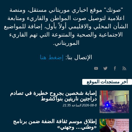
"صوتك" موقع اخباري موريتاني مستقل، ومنصة
اعلامية لتوصيل صوت المواطن والقاريء ومتابعة
الشأن المحلي والاقليمي أولاً بأول، إضافة للمواضيع
الاجتماعية والصحية والمتنوعة التي تهم القاريء
الموريتاني.
الإتصال بنا:
إضغط هنا
آخر مستجدات الموقع
إصابة شخصين بجروح خطيرة في تصادم
دراجتين ناريتين بنواكشوط
2026-08-8 الساعة 21:35
إطلاق موسم ثقافة الضفة ضمن برنامج
«وطني… وجهتي»