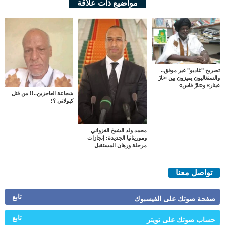
مواضيع ذات علاقة
تصريح "غاديو" غير موفق..
والسنغاليون يميزون بين «نارْ
غينار» و«نارْ فاس»
شجاعة العاجزين..!! من قتل
كبولاني ؟!
محمد ولد الشيخ الغزواني
وموريتانيا الجديدة: إنجازات
مرحلة ورهان المستقبل
تواصل معنا
تابع
صفحة صوتك على الفيسبوك
تابع
حساب صوتك على تويتر