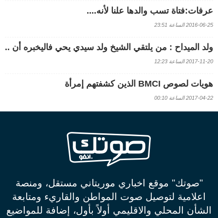
عرفات:فتاة تسب والدها علنا لأنه....
2016-06-25 الساعة 23:51
ولد الميداح : من يلتقي الشيخ ولد سيدي يحي فاليخبره أن ..
2017-11-20 الساعة 12:23
هويات لصوص BMCI الذين كشفتهم إمرأة
2017-04-22 الساعة 00:10
"صوتك" موقع اخباري موريتاني مستقل، ومنصة
اعلامية لتوصيل صوت المواطن والقاريء ومتابعة
الشأن المحلي والاقليمي أولاً بأول، إضافة للمواضيع