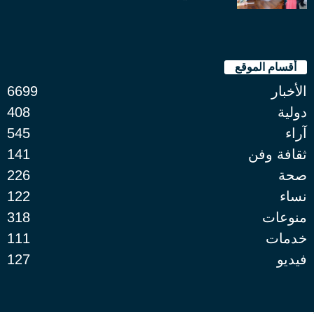
أقسام الموقع
الأخبار
6699
دولية
408
آراء
545
ثقافة وفن
141
صحة
226
نساء
122
منوعات
318
خدمات
111
فيديو
127