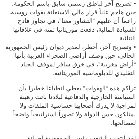
• تصريح آخر لناطق رسمي سابق باسم الحكومة،
حين هاجم علناً قرار مالي الاستعانة بقوات روسية،
زاعماً أن عليهم “التشاور معنا”، في تجاوز فادح
للسيادة المالية، دفعت موريتانيا ثمنه في علاقاتها
الثنائية.
• وتصريح آخر، أخطر، لمدير ديوان رئيس الجمهورية
الحالي، حين وصف أراضي الصحراء الغربية بأنها
“أراض مغربية”، في خرق سافر لموقف الحياد
التقليدي للدبلوماسية الموريتانية.
تراكم هذه “الهفوات” يعطي انطباعا خطيرا بأن
السياسة الخارجية والدفاعية لبلادنا باتت رهينة
لمزاجية لا يدرك أصحابها حساسية الملفات ولا
يمتلكون حس الدولة ولا تصوراً استراتيجياً واضحاً
لمصالحها.
لقد انتخب الشعب رئيس الجمهورية لصيانة