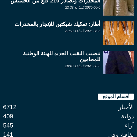
المخدرات ويصادر 210 كلغ من الحشيش
2026-08-6 الساعة 22:32
أطار: تفكيك شبكتين للإتجار بالمخدرات
2026-08-6 الساعة 21:50
تنصيب النقيب الجديد للهيئة الوطنية
للمحامين
2026-08-6 الساعة 20:49
أقسام الموقع
الأخبار
6712
دولية
409
آراء
545
ثقافة وفن
141