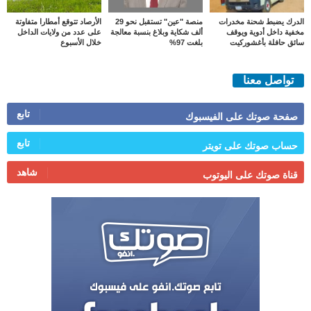
الدرك يضبط شحنة مخدرات
منصة "عين" تستقبل نحو 29
الأرصاد تتوقع أمطارا متفاوتة
مخفية داخل أدوية ويوقف
ألف شكاية وبلاغ بنسبة معالجة
على عدد من ولايات الداخل
سائق حافلة بأغشوركيت
بلغت 97%
خلال الأسبوع
تواصل معنا
تابع
صفحة صوتك على الفيسبوك
تابع
حساب صوتك على تويتر
شاهد
قناة صوتك على اليوتوب