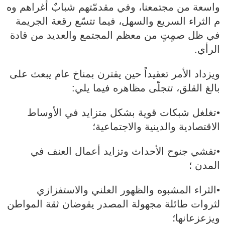
واسعة من مجتمعنا، وفي مقدمّتهم شبابٌ أغراهم وه
م الثراء السريع والسهل، فيما تتسّع رقعة الجريمة
في ظل صمٍتٍ من معظم المجتمع والعديد من قادة
الرأي.
ويزداد الأمر تعقيداً حين يقترن بمناخ عام يبعث على
بالغ القلق، تتجلّى مظاهره فيما يلي:
•تغلغل شبكات قوية بشكل متزايد في الأوساط
الاقتصادية والدينية والاجتماعية؛
•تفشي جنوح الأحداث وتزايد أعمال العنف في
المدن ؛
•الثراء المشبوه والظهور العلني والاستفزازي
لثروات طائلة مجهولة المصدر يقوضان ثقة المواطن
ويزعزعانها؛