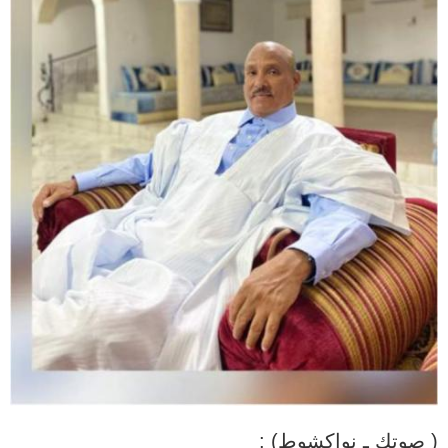
( صوتك ـ نواكشوط) :