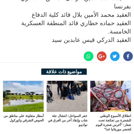
بفرنسا
العقيد محمد الأمين بلال قائد كلية الدفاع
العقيد حماده خطاري قائد المنطقة العسكرية
الخامسة.
العقيد الدركي قيس عابدين سيد
مواضيع ذات علاقة
انطلاق الأسبوع الوطني
خفر السواحل: انتشال جثة
أمطار متفاوتة على مناطق من
للشجرة من تجكجة تحت
شاب وإنقاذ آخر من الغرق في
الحوض الشرقي وكوركول
شعار: "أغرس شجرة اليوم
نواذيبو
لتخضر موريتانيا غدا"