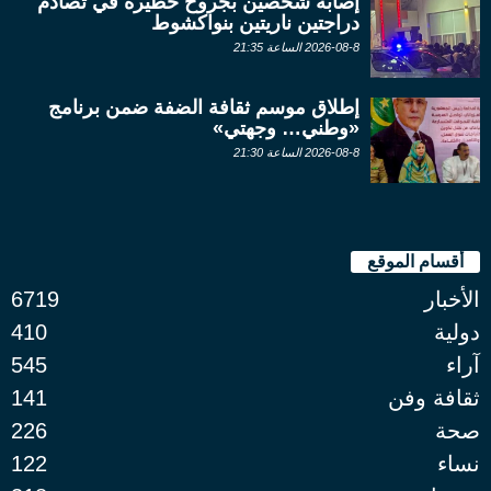
إصابة شخصين بجروح خطيرة في تصادم
دراجتين ناريتين بنواكشوط
2026-08-8 الساعة 21:35
إطلاق موسم ثقافة الضفة ضمن برنامج
«وطني… وجهتي»
2026-08-8 الساعة 21:30
أقسام الموقع
الأخبار
6719
دولية
410
آراء
545
ثقافة وفن
141
صحة
226
نساء
122