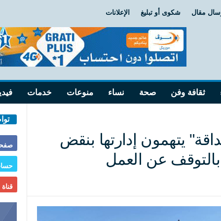
سال مقال
شكوى أو تبليغ
الإعلانات
ثقافة وفن
صحة
نساء
منوعات
خدمات
فيدي
توا
ة" يتهمون إدارتها بنقض
صفحة
 بالتوقف عن العمل
حساب
قناة