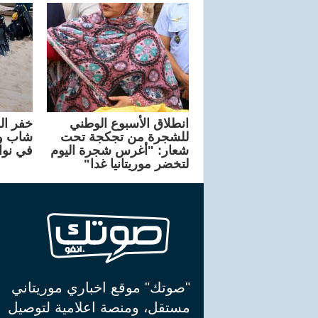
انطلاق الأسبوع الوطني
خفر ال
للشجرة من تجكجة تحت
شاب وإ
شعار: "أغرس شجرة اليوم
في نواذ
لتخضر موريتانيا غدا"
"صوتك" موقع اخباري موريتاني
مستقل، ومنصة اعلامية لتوصيل