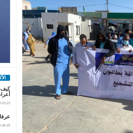
الأ
كيف 
أعرا
2018-03-23 الس
عرفات
2016-06-25 الس