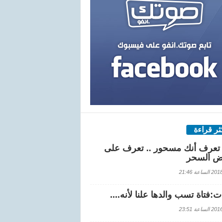
كثر قراءة
تعرف أنك مسحور .. تعرف على
ض السحر
اعة 21:46
:فتاة تسب والدها علنا لأنه....
اعة 23:51