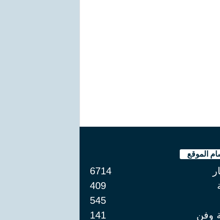
ام الموقع
ار
6714
409
545
ة وفن
141