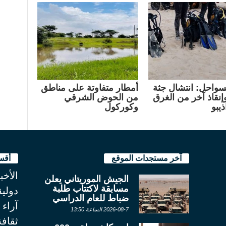
سواحل: انتشال جثة
أمطار متفاوتة على مناطق
نقاذ آخر من الغرق
من الحوض الشرقي
يبو
وكوركول
آخر مستجدات الموقع
أقس
الأخب
الجيش الموريتاني يعلن
مسابقة لاكتتاب طلبة
دولية
ضباط للعام الدراسي
آراء
2026-08-7 الساعة 13:50
ثقاف