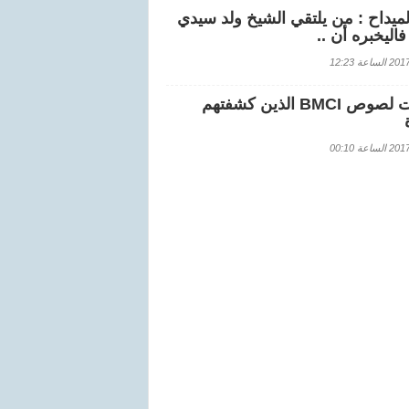
لميداح : من يلتقي الشيخ ولد سيدي
اليخبره أن ..
اعة 12:23
هويات لصوص BMCI الذين كشفتهم
اعة 00:10