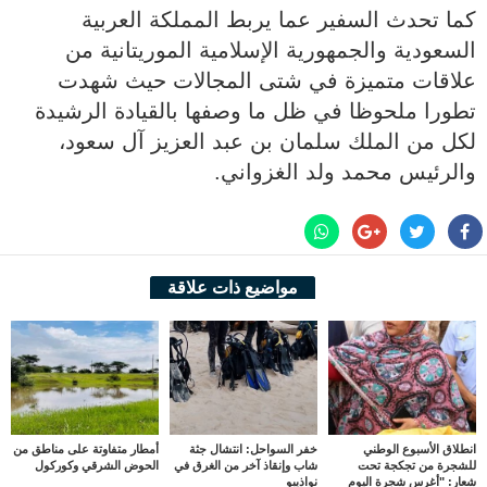
كما تحدث السفير عما يربط المملكة العربية
السعودية والجمهورية الإسلامية الموريتانية من
علاقات متميزة في شتى المجالات حيث شهدت
تطورا ملحوظا في ظل ما وصفها بالقيادة الرشيدة
لكل من الملك سلمان بن عبد العزيز آل سعود،
والرئيس محمد ولد الغزواني.
مواضيع ذات علاقة
انطلاق الأسبوع الوطني
خفر السواحل: انتشال جثة
أمطار متفاوتة على مناطق من
للشجرة من تجكجة تحت
شاب وإنقاذ آخر من الغرق في
الحوض الشرقي وكوركول
شعار: "أغرس شجرة اليوم
نواذيبو