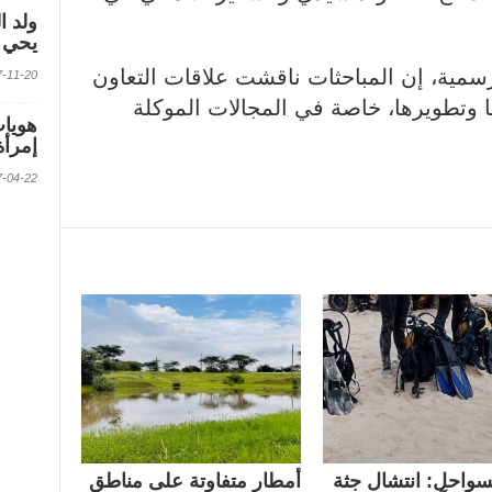
ولد ا
يحي ف
الرسمية، إن المباحثات ناقشت علاقات التعاون
2017-11-20 الس
ا وتطويرها، خاصة في المجالات الموكلة
إمرأة
2017-04-22 الس
سواحل: انتشال جثة
أمطار متفاوتة على مناطق