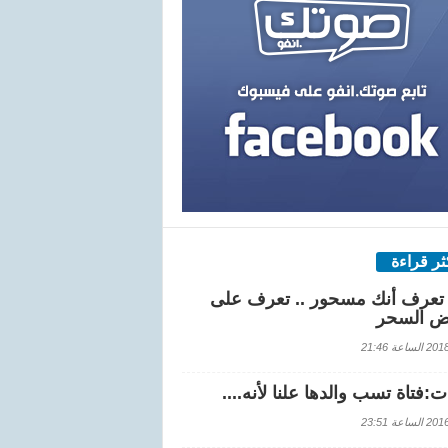
كثر قراءة
تعرف أنك مسحور .. تعرف على
ض السحر
اعة 21:46
:فتاة تسب والدها علنا لأنه....
اعة 23:51