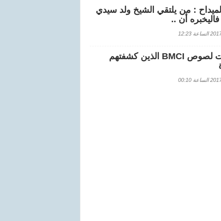
لميداح : من يلتقي الشيخ ولد سيدي
اليخبره أن ..
اعة 12:23
هويات لصوص BMCI الذين كشفتهم
اعة 00:10