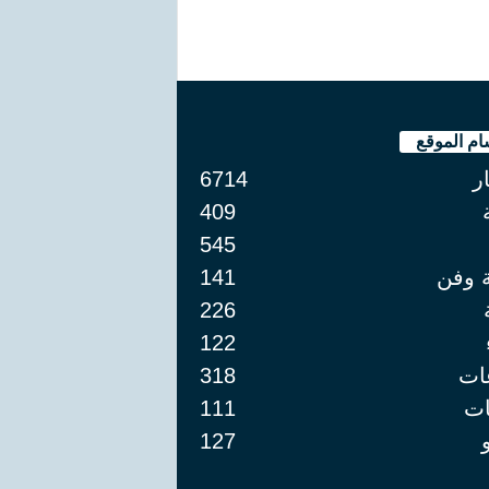
ام الموقع
ار
6714
409
545
ة وفن
141
226
122
ات
318
ت
111
127