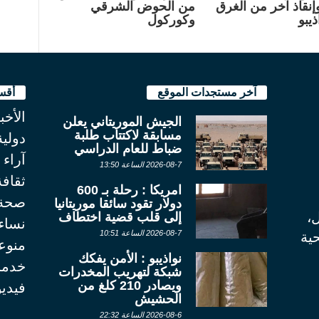
نقاذ آخر من الغرق
من الحوض الشرقي
يبو
وكوركول
آخر مستجدات الموقع
أقس
الأخب
الجيش الموريتاني يعلن
مسابقة لاكتتاب طلبة
دولية
ضباط للعام الدراسي
آراء
2026-08-7 الساعة 13:50
ثقاف
امريكا : رحلة بـ 600
صحة
دولار تقود سائقا موريتانيا
ل،
إلى قلب قضية اختطاف
نساء
2026-08-7 الساعة 10:51
ية
منوع
نواذيبو : الأمن يفكك
خدما
شبكة لتهريب المخدرات
ويصادر 210 كلغ من
فيديو
الحشيش
2026-08-6 الساعة 22:32