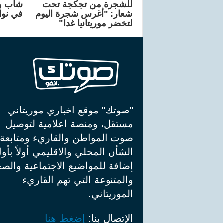
للشجرة من تجكجة تحت
شاب وإ
شعار: "أغرس شجرة اليوم
في نواذ
لتخضر موريتانيا غدا"
"صوتك" موقع اخباري موريتاني
مستقل، ومنصة اعلامية لتوصيل
صوت المواطن والقاريء ومتابعة
الشأن المحلي والاقليمي أولاً بأو
إضافة للمواضيع الاجتماعية والصح
والمتنوعة التي تهم القاريء
الموريتاني.
الإتصال بنا:
إضغط هنا