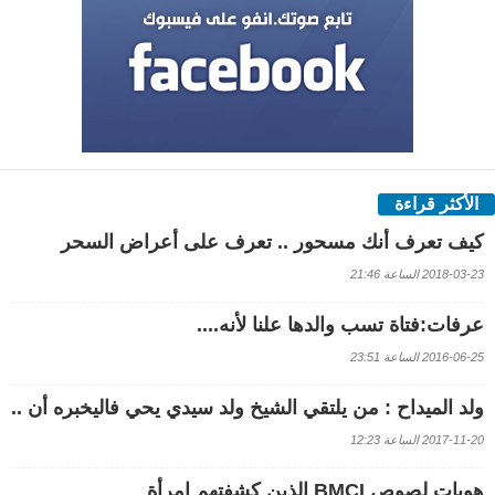
الأكثر قراءة
كيف تعرف أنك مسحور .. تعرف على أعراض السحر
2018-03-23 الساعة 21:46
عرفات:فتاة تسب والدها علنا لأنه....
2016-06-25 الساعة 23:51
ولد الميداح : من يلتقي الشيخ ولد سيدي يحي فاليخبره أن ..
2017-11-20 الساعة 12:23
هويات لصوص BMCI الذين كشفتهم إمرأة