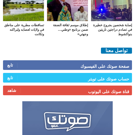
إصابة شخصين بجروح خطيرة
إطلاق موسم ثقافة الضفة
تساقطات مطرية على مناطق
في تصادم دراجتين ناريتين
ضمن برنامج «وطني…
في ولايات لعصابه ولبراكنه
بنواكشوط
وجهتي»
وتكانت
تواصل معنا
تابع
صفحة صوتك على الفيسبوك
تابع
حساب صوتك على تويتر
شاهد
قناة صوتك على اليوتوب