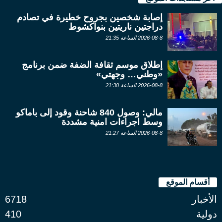
إصابة شخصين بجروح خطيرة في تصادم
دراجتين ناريتين بنواكشوط
2026-08-8 الساعة 21:35
إطلاق موسم ثقافة الضفة ضمن برنامج
«وطني… وجهتي»
2026-08-8 الساعة 21:30
مالي: وصول 840 شاحنة وقود إلى باماكو
وسط اجراءات امنية مشددة
2026-08-8 الساعة 21:27
أقسام الموقع
الأخبار
6718
دولية
410