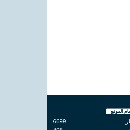
ام الموقع
ار
6699
408