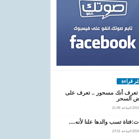
كثر قراءة
تعرف أنك مسحور .. تعرف على
ض السحر
اعة 21:46
:فتاة تسب والدها علنا لأنه....
اعة 23:51