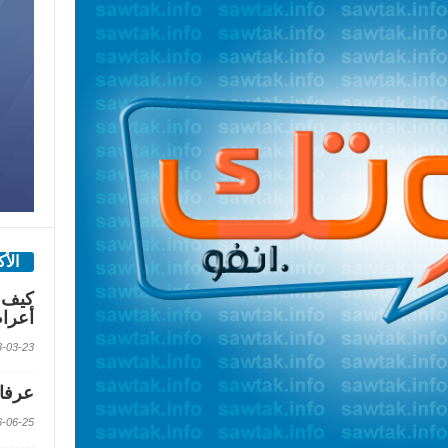
الأ
كيف 
أعرا
2018-03-23 الس
عرفات
2016-06-25 الس