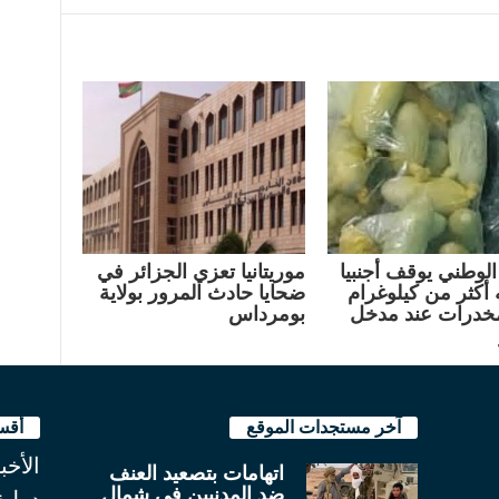
الوطني يوقف أجنبيا
موريتانيا تعزي الجزائر في
 أكثر من كيلوغرام
ضحايا حادث المرور بولاية
خدرات عند مدخل
بومرداس
آخر مستجدات الموقع
أقس
الأخب
اتهامات بتصعيد العنف
ضد المدنيين في شمال
دولية