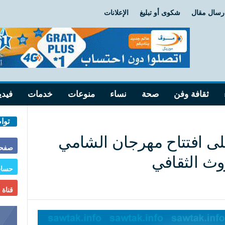
رسال مقال
شكوى أو تبليغ
الإعلانات
ثقافة وفن
صحة
نساء
منوعات
خدمات
فيدي
توا
لى افتتاح مهرجان الشامي
صفحة
وث الثقافي
حساب
قناة