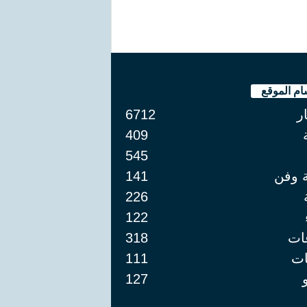
ام الموقع
ار
6712
409
545
ة وفن
141
226
122
ات
318
ت
111
127