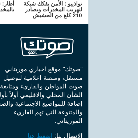
نواذيبو : الأمن يفكك شبكة
أطار: 
لتهريب المخدرات ويصادر
بالمخد
210 كلغ من الحشيش
"صوتك" موقع اخباري موريتاني
مستقل، ومنصة اعلامية لتوصيل
صوت المواطن والقاريء ومتابعة
الشأن المحلي والاقليمي أولاً بأو
إضافة للمواضيع الاجتماعية والصح
والمتنوعة التي تهم القاريء
الموريتاني.
الإتصال بنا:
إضغط هنا