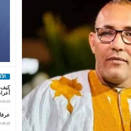
الأ
كيف 
أعرا
2018-03-23 الس
عرفات
2016-06-25 الس