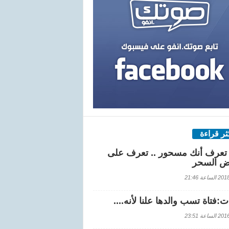
كثر قراءة
تعرف أنك مسحور .. تعرف على
ض السحر
اعة 21:46
:فتاة تسب والدها علنا لأنه....
اعة 23:51