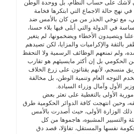
ن لاشك على حساب النظام، بل ووحدة الوطن
في نهج حالة الاجماع التي ابتكرها فخامة
ي، مع توخي الحذر من من كان بالأمس ضد
سة في الدولة والتي أبلى فيها بلاء حسنا،
نا ويتصيدون الأخطاء ويضخمونها، لم يتغير
بالثقة والإكراميات والمزايا، لكن تصيدهم
ه، ولم تمنعهم الوظائف الرسمية ولا التحفظ
امن الحكومي بل إن أكثر مايسيئهم هو تقارب
يق منسجم، لأنهم يقتاتون على زرع الخلاف
دم التوجه العام وتنمية الوطن، بل مخالفة
ير الأول وآمال وزراء السيادة.
مورية الأولى بالتغطية على تعثر بعض
ه، وحين انتهجت كافة الدوائر الحكومية طرق
 ذلك الوزارة الأولى، حيث أصدرت بالأمس
ئة والتسيير المشبوه، هاجموها من كل
حكومة نفسها والمستقل، تفاؤلا، قصد دق