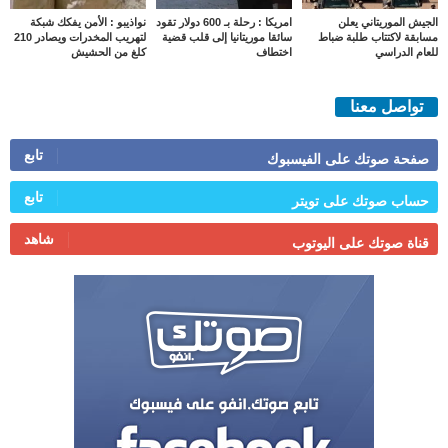
الجيش الموريتاني يعلن
امريكا : رحلة بـ 600 دولار تقود
نواذيبو : الأمن يفكك شبكة
مسابقة لاكتتاب طلبة ضباط
سائقا موريتانيا إلى قلب قضية
لتهريب المخدرات ويصادر 210
للعام الدراسي
اختطاف
كلغ من الحشيش
تواصل معنا
تابع
صفحة صوتك على الفيسبوك
تابع
حساب صوتك على تويتر
شاهد
قناة صوتك على اليوتوب