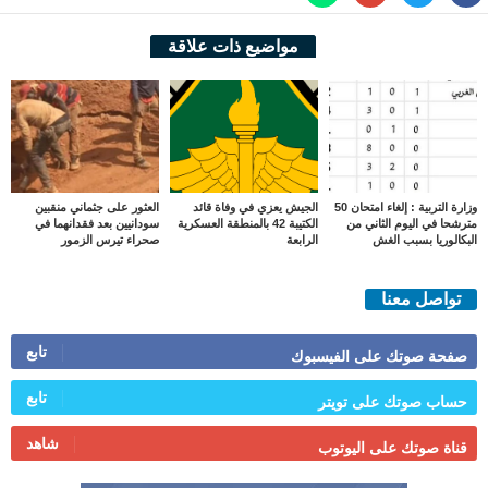
مواضيع ذات علاقة
وزارة التربية : إلغاء امتحان 50
الجيش يعزي في وفاة قائد
العثور على جثماني منقبين
مترشحا في اليوم الثاني من
الكتيبة 42 بالمنطقة العسكرية
سودانيين بعد فقدانهما في
البكالوريا بسبب الغش
الرابعة
صحراء تيرس الزمور
تواصل معنا
تابع
صفحة صوتك على الفيسبوك
تابع
حساب صوتك على تويتر
شاهد
قناة صوتك على اليوتوب