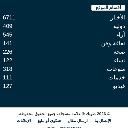
أقسام الموقع
الأخبار
6711
دولية
409
آراء
545
ثقافة وفن
141
صحة
226
نساء
122
منوعات
318
خدمات
111
فيديو
127
© 2026 صوتك ® علامة مسجلة، جميع الحقوق محفوظة.
الإتصال بنا
ارسال مقال
شكوى أو تبليغ
الإعلانات