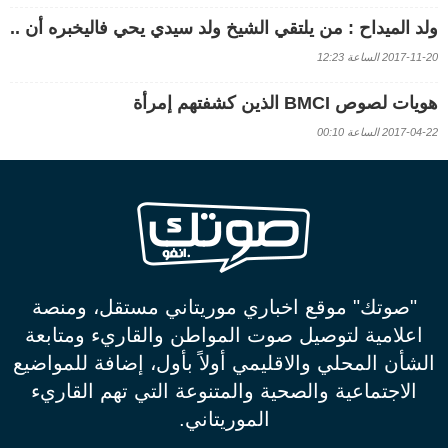
ولد الميداح : من يلتقي الشيخ ولد سيدي يحي فاليخبره أن ..
2017-11-20 الساعة 12:23
هويات لصوص BMCI الذين كشفتهم إمرأة
2017-04-22 الساعة 00:10
"صوتك" موقع اخباري موريتاني مستقل، ومنصة
اعلامية لتوصيل صوت المواطن والقاريء ومتابعة
الشأن المحلي والاقليمي أولاً بأول، إضافة للمواضيع
الاجتماعية والصحية والمتنوعة التي تهم القاريء
الموريتاني.