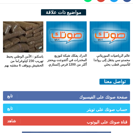
مواضيع ذات علاقة
عالم الرياضيات الموريتاني
الدرك يفكك شبكة لتوزيع
باسكنو : الأمن الوطني يحبط
محمدو سي ينتقل إلى رواندا
المخدرات في أكجوجت ويحجز
تهريب 230 كيلوغراما من
لتأسيس قطب بحثي
أكثر من 1200 قرص إكستازي
الحشيش ويوقف 6 مشتبه بهم
تواصل معنا
تابع
صفحة صوتك على الفيسبوك
تابع
حساب صوتك على تويتر
شاهد
قناة صوتك على اليوتوب