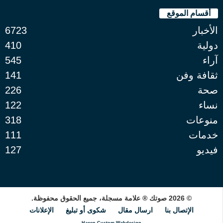
أقسام الموقع
الأخبار
6723
دولية
410
آراء
545
ثقافة وفن
141
صحة
226
نساء
122
منوعات
318
خدمات
111
فيديو
127
© 2026 صوتك ® علامة مسجلة، جميع الحقوق محفوظة.
الإتصال بنا
ارسال مقال
شكوى أو تبليغ
الإعلانات
Hacen Custom Webdesign