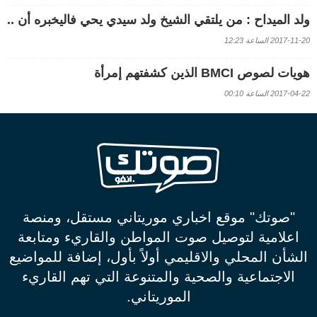
ولد الميداح : من يلتقي الشيخ ولد سيدي يحي فاليخبره أن ..
2017-11-20 الساعة 12:23
هويات لصوص BMCI الذين كشفتهم إمرأة
2017-04-22 الساعة 00:10
"صوتك" موقع اخباري موريتاني مستقل، ومنصة
اعلامية لتوصيل صوت المواطن والقاريء ومتابعة
الشأن المحلي والاقليمي أولاً بأول، إضافة للمواضيع
الاجتماعية والصحية والمتنوعة التي تهم القاريء
الموريتاني.