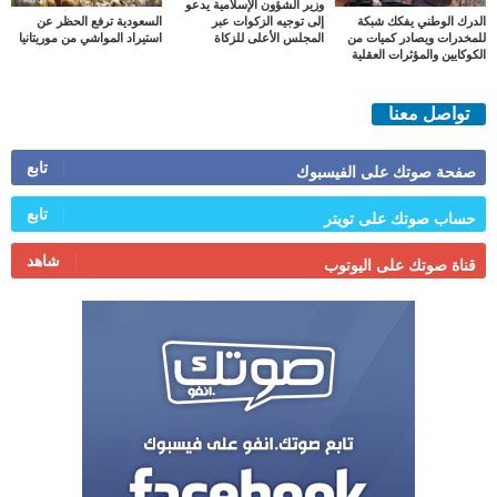
وزير الشؤون الإسلامية يدعو
الدرك الوطني يفكك شبكة
السعودية ترفع الحظر عن
إلى توجيه الزكوات عبر
للمخدرات ويصادر كميات من
استيراد المواشي من موريتانيا
المجلس الأعلى للزكاة
الكوكايين والمؤثرات العقلية
تواصل معنا
تابع
صفحة صوتك على الفيسبوك
تابع
حساب صوتك على تويتر
شاهد
قناة صوتك على اليوتوب