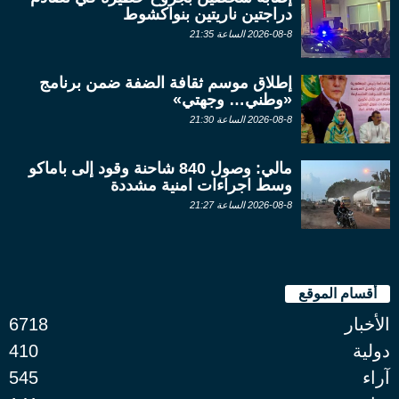
دراجتين ناريتين بنواكشوط
2026-08-8 الساعة 21:35
إطلاق موسم ثقافة الضفة ضمن برنامج
«وطني… وجهتي»
2026-08-8 الساعة 21:30
مالي: وصول 840 شاحنة وقود إلى باماكو
وسط اجراءات امنية مشددة
2026-08-8 الساعة 21:27
أقسام الموقع
الأخبار
6718
دولية
410
آراء
545