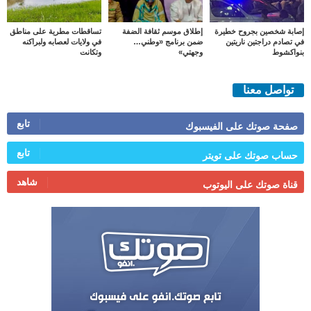
إصابة شخصين بجروح خطيرة
إطلاق موسم ثقافة الضفة
تساقطات مطرية على مناطق
في تصادم دراجتين ناريتين
ضمن برنامج «وطني…
في ولايات لعصابه ولبراكنه
بنواكشوط
وجهتي»
وتكانت
تواصل معنا
تابع
صفحة صوتك على الفيسبوك
تابع
حساب صوتك على تويتر
شاهد
قناة صوتك على اليوتوب