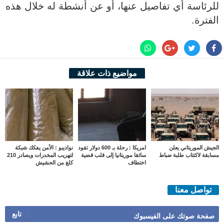
للرئاسة أي تفاصيل عنها، أو عن أنشطة له خلال هذه
الفترة.
مواضيع ذات علاقة
الجيش الموريتاني يعلن
امريكا : رحلة بـ 600 دولار تقود
نواذيبو : الأمن يفكك شبكة
مسابقة لاكتتاب طلبة ضباط
سائقا موريتانيا إلى قلب قضية
لتهريب المخدرات ويصادر 210
اختطاف
كلغ من الحشيش
تواصل معنا
تابع
صفحة صوتك على الفيسبوك