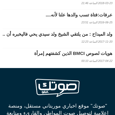
2018-03-23 الساعة 21:46
عرفات:فتاة تسب والدها علنا لأنه....
2016-06-25 الساعة 23:51
ولد الميداح : من يلتقي الشيخ ولد سيدي يحي فاليخبره أن ..
2017-11-20 الساعة 12:23
هويات لصوص BMCI الذين كشفتهم إمرأة
2017-04-22 الساعة 00:10
"صوتك" موقع اخباري موريتاني مستقل، ومنصة
اعلامية لتوصيل صوت المواطن والقاريء ومتابعة