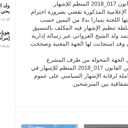
ولد ا
يحي ف
الإعلامية المذكورة تقضي بضرورة احترام
بتها اللجنة يسارا بدلا من اليمين حسب
2017-11-20 الس
طة تنظيم الإشهار فيه المكلف بالتنسيق
ولد الشيخ الغزواني عبر رسالة إدارية
إمرأة
 وقد استجابت لها الجهة المعنية وصححت
2017-04-22 الس
ي الجهة المخولة من طرف المشرع
الموريتاني بتطبيق أحكام ومضامين القانون 017_2018 المنظم للإشهار في
شاملة لرقابة الإشهار السياسي على عموم
لشفافية بين المترشحين.