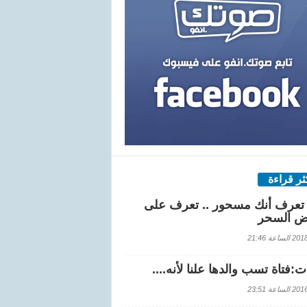
كثر قراءة
تعرف أنك مسحور .. تعرف على
ض السحر
اعة 21:46
:فتاة تسب والدها علنا لأنه....
اعة 23:51