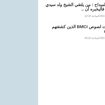
لميداح : من يلتقي الشيخ ولد سيدي
اليخبره أن ..
اعة 12:23
هويات لصوص BMCI الذين كشفتهم
اعة 00:10