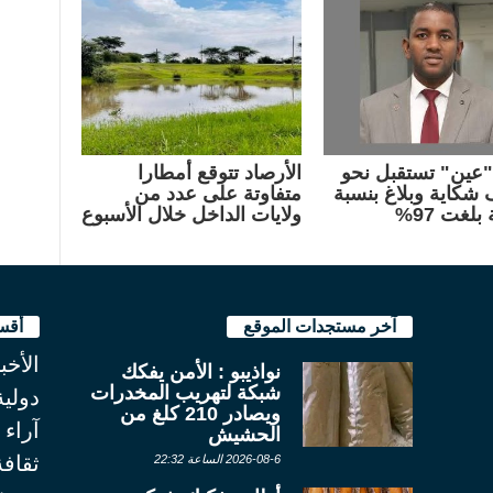
عين" تستقبل نحو
الأرصاد تتوقع أمطارا
لف شكاية وبلاغ بنسبة
متفاوتة على عدد من
بلغت 97%
ولايات الداخل خلال الأسبوع
آخر مستجدات الموقع
أقس
الأخب
نواذيبو : الأمن يفكك
شبكة لتهريب المخدرات
دولية
ويصادر 210 كلغ من
آراء
الحشيش
ثقاف
2026-08-6 الساعة 22:32