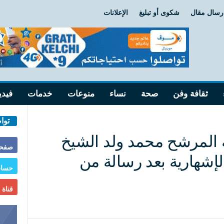
رسال مقال
شكوى أو تبليغ
الإعلانات
ثقافة وفن
صحة
نساء
منوعات
خدمات
فيدي
توا
لة المرشح محمد ولد الشيخ
صفحة
الإشهارية بعد رسالة من
حساب
قناة