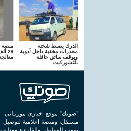
الدرك يضبط شحنة
منصة "
مخدرات مخفية داخل أدوية
29 أ
ويوقف سائق حافلة
معالجة 
بأغشوركيت
"صوتك" موقع اخباري موريتاني
مستقل، ومنصة اعلامية لتوصيل
صوت المواطن والقاريء ومتابعة