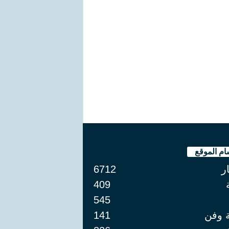
ام الموقع
ار
6712
409
545
ة وفن
141