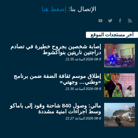
الإتصال بنا:
إضغط هنا
آخر مستجدات الموقع
إصابة شخصين بجروح خطيرة في تصادم
دراجتين ناريتين بنواكشوط
2026-08-8 الساعة 21:35
إطلاق موسم ثقافة الضفة ضمن برنامج
«وطني… وجهتي»
2026-08-8 الساعة 21:30
مالي: وصول 840 شاحنة وقود إلى باماكو
وسط اجراءات امنية مشددة
2026-08-8 الساعة 21:27