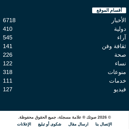
أقسام الموقع
الأخبار
6718
دولية
410
آراء
545
ثقافة وفن
141
صحة
226
نساء
122
منوعات
318
خدمات
111
فيديو
127
© 2026 صوتك ® علامة مسجلة، جميع الحقوق محفوظة.
الإتصال بنا
ارسال مقال
شكوى أو تبليغ
الإعلانات