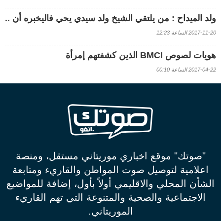
ولد الميداح : من يلتقي الشيخ ولد سيدي يحي فاليخبره أن ..
2017-11-20 الساعة 12:23
هويات لصوص BMCI الذين كشفتهم إمرأة
2017-04-22 الساعة 00:10
"صوتك" موقع اخباري موريتاني مستقل، ومنصة
اعلامية لتوصيل صوت المواطن والقاريء ومتابعة
الشأن المحلي والاقليمي أولاً بأول، إضافة للمواضيع
الاجتماعية والصحية والمتنوعة التي تهم القاريء
الموريتاني.