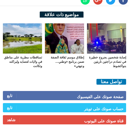
مواضيع ذات علاقة
إصابة شخصين بجروح خطيرة
إطلاق موسم ثقافة الضفة
تساقطات مطرية على مناطق
في تصادم دراجتين ناريتين
ضمن برنامج «وطني…
في ولايات لعصابه ولبراكنه
بنواكشوط
وجهتي»
وتكانت
تواصل معنا
تابع
صفحة صوتك على الفيسبوك
تابع
حساب صوتك على تويتر
شاهد
قناة صوتك على اليوتوب