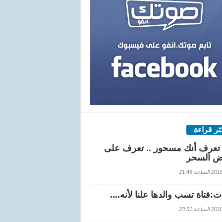
كثر قراءة
تعرف أنك مسحور .. تعرف على
ض السحر
اعة 21:46
:فتاة تسب والدها علنا لأنه....
اعة 23:51