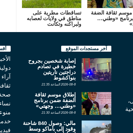
موسم ثقافة الضفة
تساقطات مطرية على
رنامج «وطني…
مناطق في ولايات لعصابه
»
ولبراكنه وتكانت
آخر مستجدات الموقع
أقس
الأخب
إصابة شخصين بجروح
خطيرة في تصادم
دولية
دراجتين ناريتين
آراء
بنواكشوط
ثقاف
2026-08-8 الساعة 21:35
صحة
إطلاق موسم ثقافة
الضفة ضمن برنامج
ل،
نساء
«وطني… وجهتي»
ية
منوع
2026-08-8 الساعة 21:30
خدما
مالي: وصول 840 شاحنة
وقود إلى باماكو وسط
فيديو