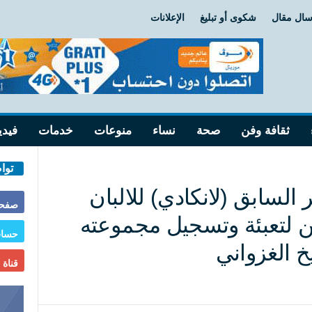
سال مقال
شكوى أو تبليغ
الإعلانات
ثقافة وفن
صحة
نساء
منوعات
خدمات
فيدي
توا
لسابق (لانكادي) للالبان
صفحة
 لتعبئة وتسجيل مجموعته
حساب
خ الغزواني
قناة