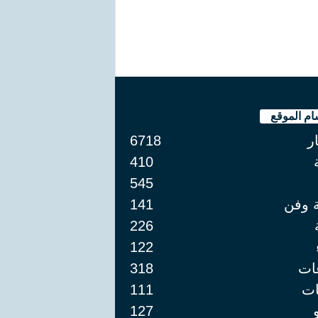
ام الموقع
ار
6718
410
545
ة وفن
141
226
122
ات
318
ت
111
127