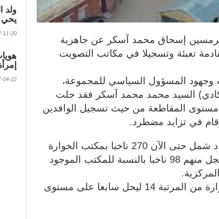
ولد ا
يحي ف
2017-11-20 الس
كرمسين إسحاق محمد آسكر عن جاهزية
قادمة تعبئة وتسجيلا في مكاتب التصويت
إمرأة
له وجهود المسؤول السياسي للمجموعة،
2017-04-22 الس
انكادي) السيد محمد محمد آسكر فقد حلت
ى مستوى المقاطعة من حيث تسجيل الوافدين
أرقام في تزايد مضطرد.
وأضاف ان تسجيل الوافدين الجدد شمل حتى الآن 270 ناخبا بمكتب الخوارة
الموجود في بلدية امبلل، بينما سجل منهم 98 ناخبا بالنسبة للمكتب الموجود
لمركزية.
كما تقدم بذلك ترتيب مكتب الخوارة من المرتبة 14 ليحل سابعا على مستوى