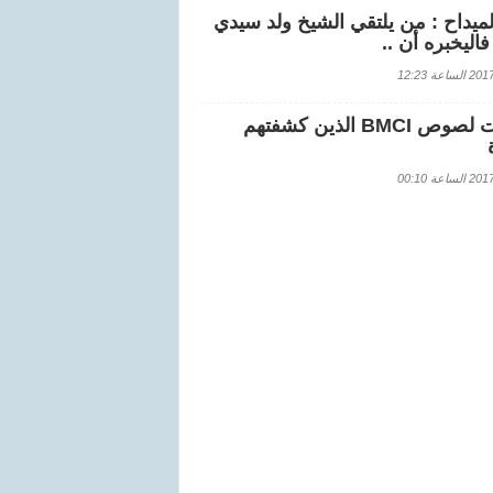
لميداح : من يلتقي الشيخ ولد سيدي
اليخبره أن ..
اعة 12:23
هويات لصوص BMCI الذين كشفتهم
اعة 00:10