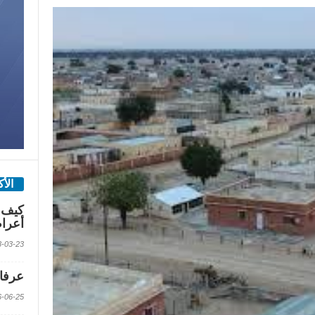
الأ
كيف 
أعرا
2018-03-23 الس
عرفات
2016-06-25 الس