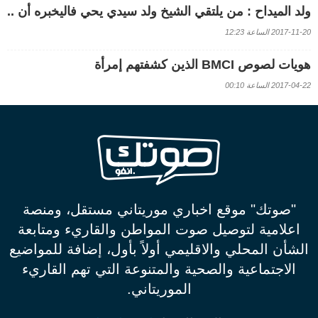
ولد الميداح : من يلتقي الشيخ ولد سيدي يحي فاليخبره أن ..
2017-11-20 الساعة 12:23
هويات لصوص BMCI الذين كشفتهم إمرأة
2017-04-22 الساعة 00:10
"صوتك" موقع اخباري موريتاني مستقل، ومنصة
اعلامية لتوصيل صوت المواطن والقاريء ومتابعة
الشأن المحلي والاقليمي أولاً بأول، إضافة للمواضيع
الاجتماعية والصحية والمتنوعة التي تهم القاريء
الموريتاني.