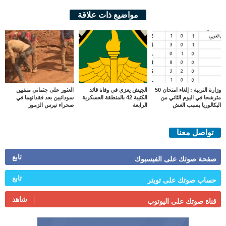
مواضيع ذات علاقة
وزارة التربية : إلغاء امتحان 50
الجيش يعزي في وفاة قائد
العثور على جثماني منقبين
مترشحا في اليوم الثاني من
الكتيبة 42 بالمنطقة العسكرية
سودانيين بعد فقدانهما في
البكالوريا بسبب الغش
الرابعة
صحراء تيرس الزمور
تواصل معنا
تابع
صفحة صوتك على الفيسبوك
تابع
حساب صوتك على تويتر
شاهد
قناة صوتك على اليوتوب