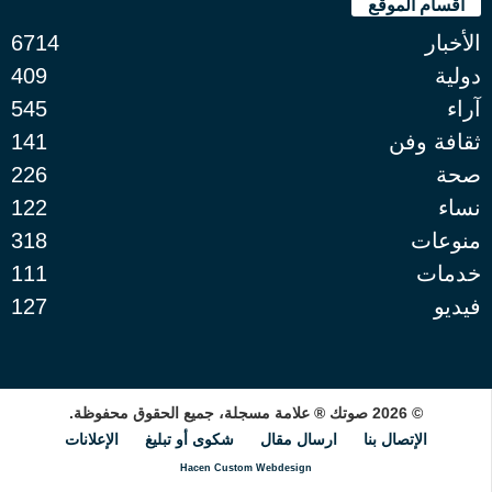
أقسام الموقع
الأخبار
6714
دولية
409
آراء
545
ثقافة وفن
141
صحة
226
نساء
122
منوعات
318
خدمات
111
فيديو
127
© 2026 صوتك ® علامة مسجلة، جميع الحقوق محفوظة.
الإتصال بنا
ارسال مقال
شكوى أو تبليغ
الإعلانات
Hacen Custom Webdesign