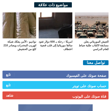
مواضيع ذات علاقة
الجيش الموريتاني يعلن
امريكا : رحلة بـ 600 دولار تقود
نواذيبو : الأمن يفكك شبكة
مسابقة لاكتتاب طلبة ضباط
سائقا موريتانيا إلى قلب قضية
لتهريب المخدرات ويصادر 210
للعام الدراسي
اختطاف
كلغ من الحشيش
تواصل معنا
تابع
صفحة صوتك على الفيسبوك
تابع
حساب صوتك على تويتر
شاهد
قناة صوتك على اليوتوب