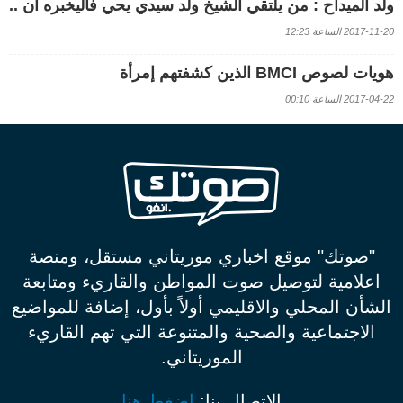
ولد الميداح : من يلتقي الشيخ ولد سيدي يحي فاليخبره أن ..
2017-11-20 الساعة 12:23
هويات لصوص BMCI الذين كشفتهم إمرأة
2017-04-22 الساعة 00:10
"صوتك" موقع اخباري موريتاني مستقل، ومنصة
اعلامية لتوصيل صوت المواطن والقاريء ومتابعة
الشأن المحلي والاقليمي أولاً بأول، إضافة للمواضيع
الاجتماعية والصحية والمتنوعة التي تهم القاريء
الموريتاني.
الإتصال بنا:
إضغط هنا