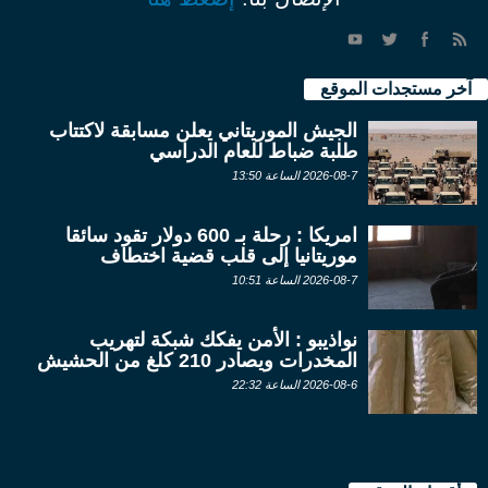
آخر مستجدات الموقع
الجيش الموريتاني يعلن مسابقة لاكتتاب
طلبة ضباط للعام الدراسي
2026-08-7 الساعة 13:50
امريكا : رحلة بـ 600 دولار تقود سائقا
موريتانيا إلى قلب قضية اختطاف
2026-08-7 الساعة 10:51
نواذيبو : الأمن يفكك شبكة لتهريب
المخدرات ويصادر 210 كلغ من الحشيش
2026-08-6 الساعة 22:32