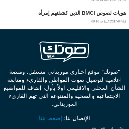
هويات لصوص BMCI الذين كشفتهم إمرأة
2017-04-22 الساعة 00:10
"صوتك" موقع اخباري موريتاني مستقل، ومنصة
اعلامية لتوصيل صوت المواطن والقاريء ومتابعة
الشأن المحلي والاقليمي أولاً بأول، إضافة للمواضيع
الاجتماعية والصحية والمتنوعة التي تهم القاريء
الموريتاني.
الإتصال بنا:
إضغط هنا