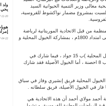
ولد ا
ة معالى وزير التنمية الحيوانية السيد
يحي ف
السبت بمشروع مضمار نواكشوط للفروسية،
2017-11-20 الس
لفروسية.
ظمة من قبل الاتحادية الموريتانية لرياضة
إمرأة
الفروسية، تنظيم ثلاثة أشواط على امتداد 1800م ، بمشاركة الخيول المحلية و
2017-04-22 الس
وشارك في الشوط الأول ( الخيول المحلية )ب 15 جواد ، فيما شارك في
الشوط الثاني (الخيول المهجنة) ب 8 احصنة ، أما الخيول الأصيلة فقد شارك
 الخيول المحلية فريق إنشيري وفاز في سباق
 فاز في الخيول الأصيلة، فريق سلطانه .
 أحمد مولاي أحمد أن هذه الاتحادية هي
قية الرياضات الوطنية للفروسية، و تشمل