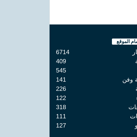
ام الموقع
ار
6714
409
545
ة وفن
141
226
122
ات
318
ت
111
127