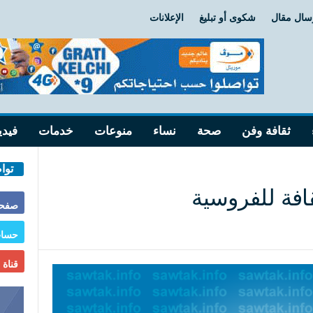
سال مقال
شكوى أو تبليغ
الإعلانات
ثقافة وفن
صحة
نساء
منوعات
خدمات
فيدي
توا
افة للفروسية
صفحة
حساب
قناة