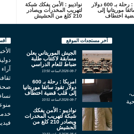
امريكا : رحلة بـ 600 دولار
نواذيبو : الأمن يفكك شبكة
ئقا موريتانيا إلى
لتهريب المخدرات ويصادر
ضية اختطاف
210 كلغ من الحشيش
آخر مستجدات الموقع
أقس
الأخب
الجيش الموريتاني يعلن
مسابقة لاكتتاب طلبة
دولية
ضباط للعام الدراسي
آراء
2026-08-7 الساعة 13:50
ثقاف
امريكا : رحلة بـ 600
صحة
دولار تقود سائقا موريتانيا
ل،
إلى قلب قضية اختطاف
نساء
2026-08-7 الساعة 10:51
ية
منوع
نواذيبو : الأمن يفكك
خدما
شبكة لتهريب المخدرات
ويصادر 210 كلغ من
فيديو
الحشيش
2026-08-6 الساعة 22:32