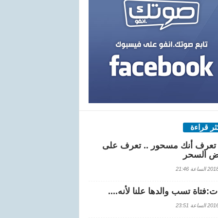
كثر قراءة
تعرف أنك مسحور .. تعرف على
ض السحر
اعة 21:46
:فتاة تسب والدها علنا لأنه....
اعة 23:51