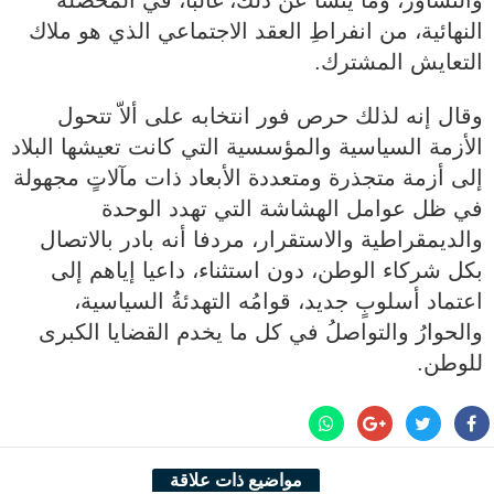
النهائية، من انفراطِ العقد الاجتماعي الذي هو ملاك
التعايش المشترك.
وقال إنه لذلك حرص فور انتخابه على ألاّ تتحول
الأزمة السياسية والمؤسسية التي كانت تعيشها البلاد
إلى أزمة متجذرة ومتعددة الأبعاد ذات مآلاتٍ مجهولة
في ظل عوامل الهشاشة التي تهدد الوحدة
والديمقراطية والاستقرار، مردفا أنه بادر بالاتصال
بكل شركاء الوطن، دون استثناء، داعيا إياهم إلى
اعتماد أسلوبٍ جديد، قوامُه التهدئةُ السياسية،
والحوارُ والتواصلُ في كل ما يخدم القضايا الكبرى
للوطن.
مواضيع ذات علاقة