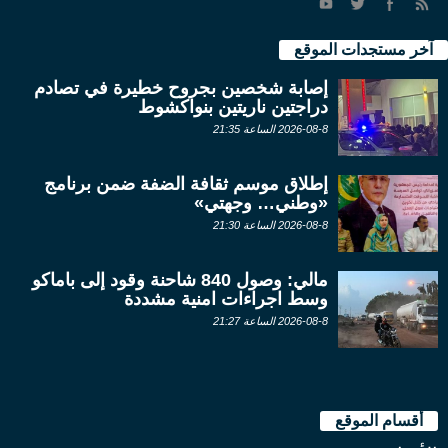
آخر مستجدات الموقع
إصابة شخصين بجروح خطيرة في تصادم
دراجتين ناريتين بنواكشوط
2026-08-8 الساعة 21:35
إطلاق موسم ثقافة الضفة ضمن برنامج
«وطني… وجهتي»
2026-08-8 الساعة 21:30
مالي: وصول 840 شاحنة وقود إلى باماكو
وسط اجراءات امنية مشددة
2026-08-8 الساعة 21:27
أقسام الموقع