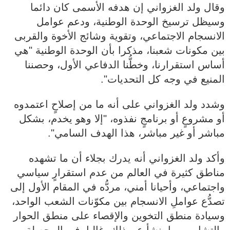
وقال ولد الغزواني إن هدفه الأسمى كان دائما
وسيظل ترسيخ الوحدة الوطنية، ودعم عوامل
الانسجام الاجتماعي، وتقوية وشائج الأخوة والقربى
بين مكونات شعبنا، مذكرا بأن الوحدة الوطنية "هي
أساس استقرارنا، وخطُّنا الدفاعي الأول، وحصننا
المنيع في وجه كل التحديات".
وشدد ولد الغزواني على أنه ما من إصلاحٍ اعتمدوه
أو مشروعٍ أو برنامجٍ نفذوه، "إلا وهو يخدم، بشكل
مباشر أو غير مباشر، هذا الهدف السامي".
وأكد ولد الغزواني أنه يدرك بجلاء أن ما تشهده
مناطق كثيرة في العالم من عدم استقرارٍ سياسي
واجتماعي، وأحيانا أمني، مردُّه في المقام الأول إلى
تصدُّع عواملِ الانسجام بين مكوّنات الشعب الواحد،
وسيادة منطق التخوين والإقصاء على منطق الحوار
والتشاور، وما ينشأ عن ذلك، غالبا، في المحصلة