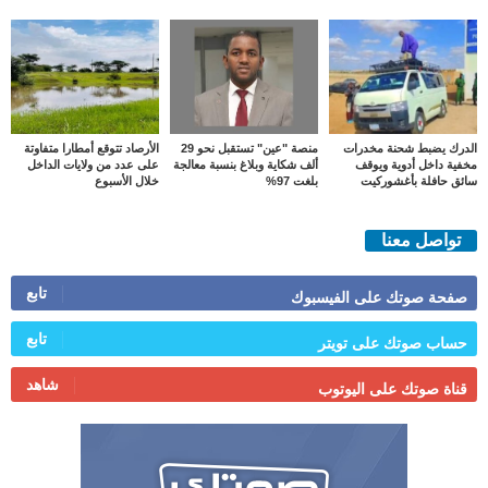
الدرك يضبط شحنة مخدرات
منصة "عين" تستقبل نحو 29
الأرصاد تتوقع أمطارا متفاوتة
مخفية داخل أدوية ويوقف
ألف شكاية وبلاغ بنسبة معالجة
على عدد من ولايات الداخل
سائق حافلة بأغشوركيت
بلغت 97%
خلال الأسبوع
تواصل معنا
تابع
صفحة صوتك على الفيسبوك
تابع
حساب صوتك على تويتر
شاهد
قناة صوتك على اليوتوب