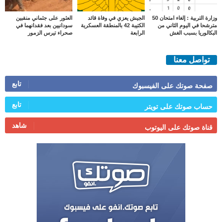
وزارة التربية : إلغاء امتحان 50
الجيش يعزي في وفاة قائد
العثور على جثماني منقبين
مترشحا في اليوم الثاني من
الكتيبة 42 بالمنطقة العسكرية
سودانيين بعد فقدانهما في
البكالوريا بسبب الغش
الرابعة
صحراء تيرس الزمور
تواصل معنا
تابع
صفحة صوتك على الفيسبوك
تابع
حساب صوتك على تويتر
شاهد
قناة صوتك على اليوتوب