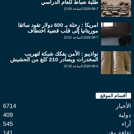
طلبة ضباط للعام الدراسي
2026-08-7 الساعة 13:50
امريكا : رحلة بـ 600 دولار تقود سائقا
موريتانيا إلى قلب قضية اختطاف
2026-08-7 الساعة 10:51
نواذيبو : الأمن يفكك شبكة لتهريب
المخدرات ويصادر 210 كلغ من الحشيش
2026-08-6 الساعة 22:32
أقسام الموقع
الأخبار
6714
دولية
409
آراء
545
ثقافة وفن
141