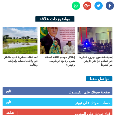
مواضيع ذات علاقة
إصابة شخصين بجروح خطيرة
إطلاق موسم ثقافة الضفة
تساقطات مطرية على مناطق
في تصادم دراجتين ناريتين
ضمن برنامج «وطني…
في ولايات لعصابه ولبراكنه
بنواكشوط
وجهتي»
وتكانت
تواصل معنا
تابع
صفحة صوتك على الفيسبوك
تابع
حساب صوتك على تويتر
شاهد
قناة صوتك على اليوتوب