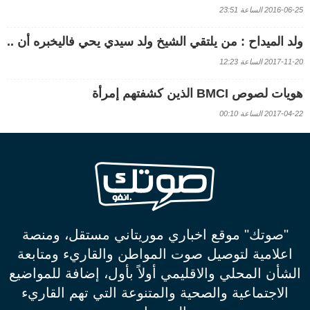
2016-06-25 الساعة 23:51
ولد الميداح : من يلتقي الشيخ ولد سيدي يحي فاليخبره أن ..
2017-11-20 الساعة 12:23
هويات لصوص BMCI الذين كشفتهم إمرأة
2017-04-22 الساعة 00:10
"صوتك" موقع اخباري موريتاني مستقل، ومنصة
اعلامية لتوصيل صوت المواطن والقاريء ومتابعة
الشأن المحلي والاقليمي أولاً بأول، إضافة للمواضيع
الاجتماعية والصحية والمتنوعة التي تهم القاريء