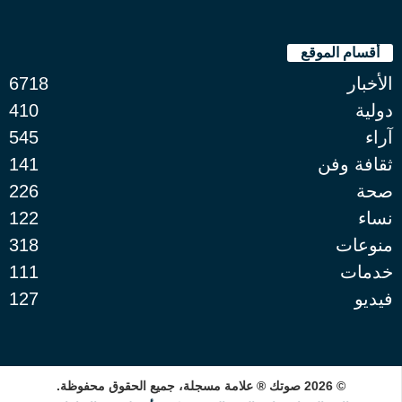
أقسام الموقع
الأخبار
6718
دولية
410
آراء
545
ثقافة وفن
141
صحة
226
نساء
122
منوعات
318
خدمات
111
فيديو
127
© 2026 صوتك ® علامة مسجلة، جميع الحقوق محفوظة.