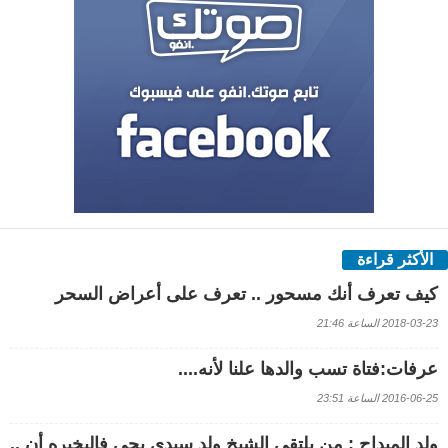
الأكثر قراءة
كيف تعرف أنك مسحور .. تعرف على أعراض السحر
2018-03-23 الساعة 21:46
عرفات:فتاة تسب والدها علنا لأنه....
2016-06-25 الساعة 23:51
ولد الميداح : من يلتقي الشيخ ولد سيدي يحي فاليخبره أن ..