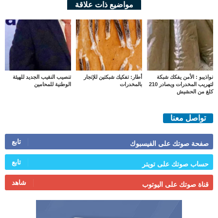
مواضيع ذات علاقة
نواذيبو : الأمن يفكك شبكة
أطار: تفكيك شبكتين للإتجار
تنصيب النقيب الجديد للهيئة
لتهريب المخدرات ويصادر 210
بالمخدرات
الوطنية للمحامين
كلغ من الحشيش
تواصل معنا
تابع
صفحة صوتك على الفيسبوك
تابع
حساب صوتك على تويتر
شاهد
قناة صوتك على اليوتوب