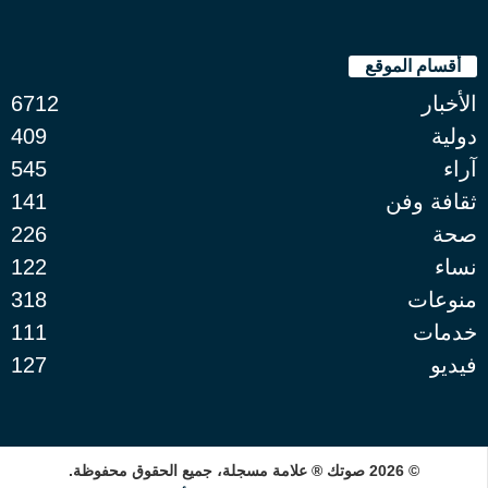
أقسام الموقع
الأخبار
6712
دولية
409
آراء
545
ثقافة وفن
141
صحة
226
نساء
122
منوعات
318
خدمات
111
فيديو
127
© 2026 صوتك ® علامة مسجلة، جميع الحقوق محفوظة.