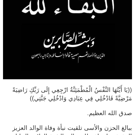
((يَا أَيَّتُهَا النَّفْسُ الْمُطْمَئِنَّةُ ارْجِعِي إِلَى رَبِّكِ رَاضِيَةً
مَرْضِيَّةً فَادْخُلِي فِي عِبَادِي وَادْخُلِي جَنَّتِي))
صدق الله العظيم.
ببالغ الحزن والأسى تلقيت نبأة وفاة الوالد العزيز