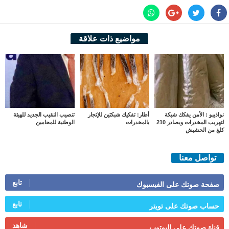
مواضيع ذات علاقة
نواذيبو : الأمن يفكك شبكة
أطار: تفكيك شبكتين للإتجار
تنصيب النقيب الجديد للهيئة
لتهريب المخدرات ويصادر 210
بالمخدرات
الوطنية للمحامين
كلغ من الحشيش
تواصل معنا
تابع
صفحة صوتك على الفيسبوك
تابع
حساب صوتك على تويتر
شاهد
قناة صوتك على اليوتوب