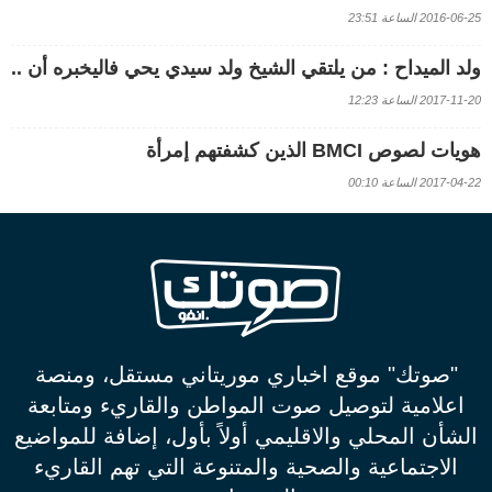
2016-06-25 الساعة 23:51
ولد الميداح : من يلتقي الشيخ ولد سيدي يحي فاليخبره أن ..
2017-11-20 الساعة 12:23
هويات لصوص BMCI الذين كشفتهم إمرأة
2017-04-22 الساعة 00:10
"صوتك" موقع اخباري موريتاني مستقل، ومنصة
اعلامية لتوصيل صوت المواطن والقاريء ومتابعة
الشأن المحلي والاقليمي أولاً بأول، إضافة للمواضيع
الاجتماعية والصحية والمتنوعة التي تهم القاريء