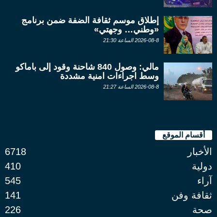
إطلاق موسم ثقافة الضفة ضمن برنامج
«وطني… وجهتي»
2026-08-8 الساعة 21:30
مالي: وصول 840 شاحنة وقود إلى باماكو
وسط اجراءات امنية مشددة
2026-08-8 الساعة 21:27
أقسام الموقع
الأخبار
6718
دولية
410
آراء
545
ثقافة وفن
141
صحة
226