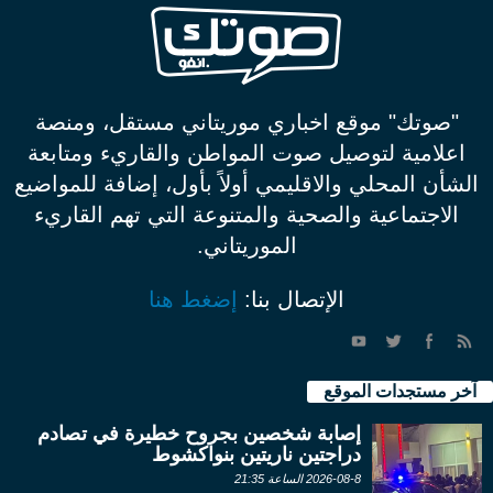
"صوتك" موقع اخباري موريتاني مستقل، ومنصة
اعلامية لتوصيل صوت المواطن والقاريء ومتابعة
الشأن المحلي والاقليمي أولاً بأول، إضافة للمواضيع
الاجتماعية والصحية والمتنوعة التي تهم القاريء
الموريتاني.
الإتصال بنا:
إضغط هنا
آخر مستجدات الموقع
إصابة شخصين بجروح خطيرة في تصادم
دراجتين ناريتين بنواكشوط
2026-08-8 الساعة 21:35