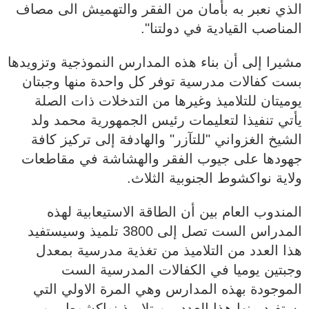
الذي نعبر به بأمان من الفقر والتهميش الى مصاف
المناصب القيادية في دولتنا".
مشيرا إلى أن بناء هذه المدارس النموذجية وتزويدها
بست كفالات مدرسية توفر كل واحدة منها وجبتان
يوميتان للتلاميذ وغيرها من التدخلات ذات الصلة
يأتي تنفيذا لتعليمات رئيس الجمهورية محمد ولد
الشيخ الغزواني "للتآزر" والهادفة إلى تركيز كافة
جهودها على جيوب الفقر والهشاشة في مقاطعات
ولاية نواكشوط الجنوبية الثلاث.
المندوب العام بين أن الطاقة الاستيعابية لهذه
المدراس الست تصل إلى 3800 تلميذ وسيستفيد
هذا العدد من التلاميذ من تغذية مدرسية بمعدل
وجبتين يوميا في الكفالات المدرسية الست
الموجودة بهذه المدارس وهي المرة الاولي التي
يستفيد منها هذا العدد من تلاميذ نواكشوط من