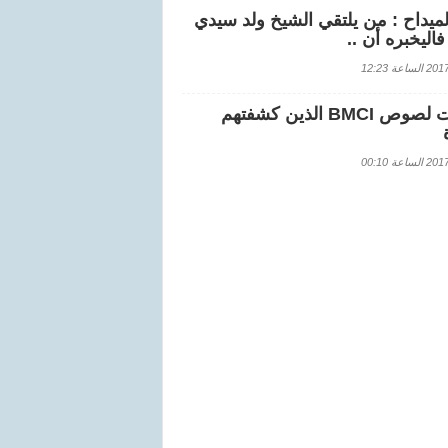
لميداح : من يلتقي الشيخ ولد سيدي
اليخبره أن ..
اعة 12:23
هويات لصوص BMCI الذين كشفتهم
اعة 00:10