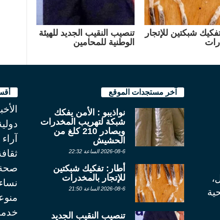
تفكيك شبكتين للإتجار
تنصيب النقيب الجديد للهيئة
رات
الوطنية للمحامين
آخر مستجدات الموقع
أقس
الأخب
نواذيبو : الأمن يفكك
شبكة لتهريب المخدرات
دولية
ويصادر 210 كلغ من
آراء
الحشيش
ثقاف
2026-08-6 الساعة 22:32
صحة
أطار: تفكيك شبكتين
للإتجار بالمخدرات
ل،
نساء
2026-08-6 الساعة 21:50
ية
منوع
خدما
تنصيب النقيب الجديد