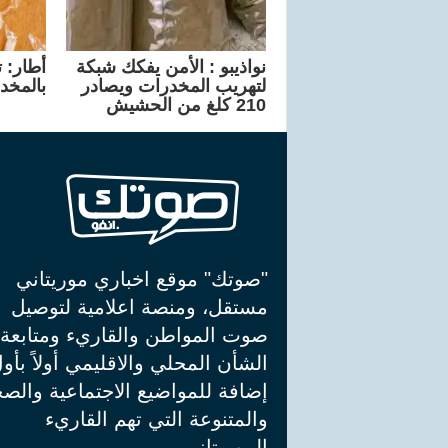
نواذيبو : الأمن يفكك شبكة
أطار: 
لتهريب المخدرات ويصادر
بالمخد
210 كلغ من الحشيش
"صوتك" موقع اخباري موريتاني
مستقل، ومنصة اعلامية لتوصيل
صوت المواطن والقاريء ومتابعة
الشأن المحلي والاقليمي أولاً بأو
إضافة للمواضيع الاجتماعية والصح
والمتنوعة التي تهم القاريء
الموريتاني.