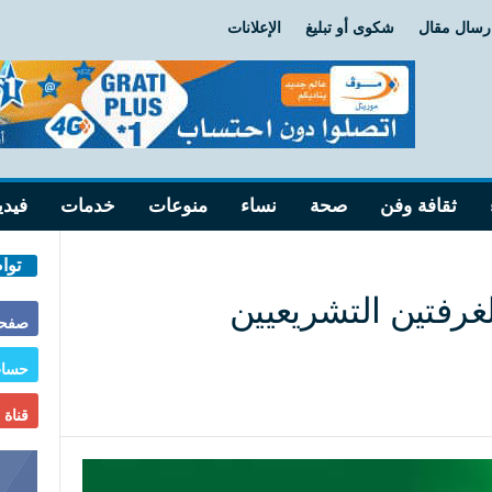
رسال مقال
شكوى أو تبليغ
الإعلانات
ثقافة وفن
صحة
نساء
منوعات
خدمات
فيدي
توا
غرفتين التشريعيين
صفحة
حساب
قناة