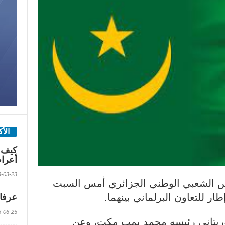
الأ
كيف 
أعرا
2018-03-23 الس
جلس الشعبي الوطني الجزائري أمس السبت
ر للتعاون البرلماني بينهما.
عرفات
2016-06-25 الس
وريتاني رئيسه محمد بمب مكت، وعن