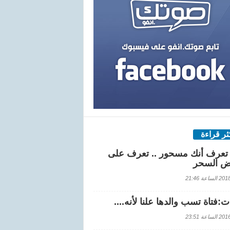
كثر قراءة
تعرف أنك مسحور .. تعرف على
ض السحر
اعة 21:46
:فتاة تسب والدها علنا لأنه....
اعة 23:51