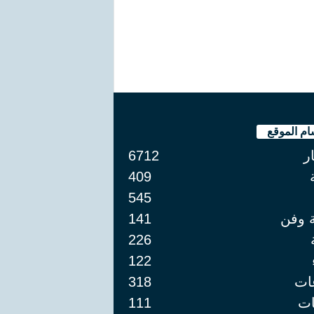
ام الموقع
ار
6712
409
545
ة وفن
141
226
122
ات
318
ت
111