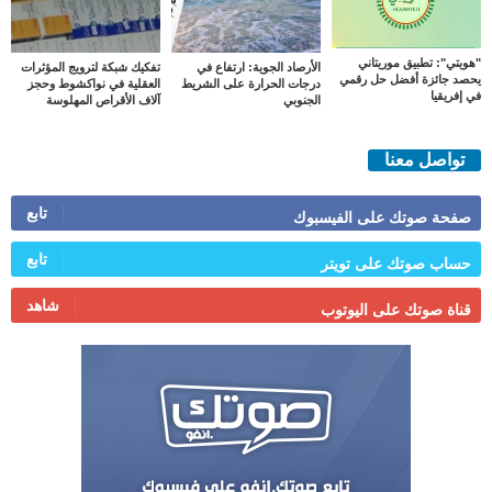
"هويتي": تطبيق موريتاني
الأرصاد الجوية: ارتفاع في
تفكيك شبكة لترويج المؤثرات
يحصد جائزة أفضل حل رقمي
درجات الحرارة على الشريط
العقلية في نواكشوط وحجز
في إفريقيا
الجنوبي
آلاف الأقراص المهلوسة
تواصل معنا
تابع
صفحة صوتك على الفيسبوك
تابع
حساب صوتك على تويتر
شاهد
قناة صوتك على اليوتوب