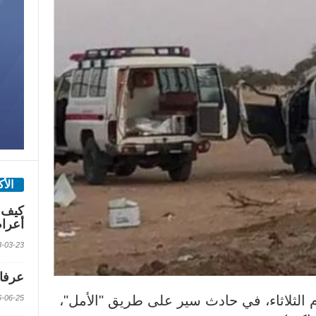
الأ
كيف 
أعرا
2018-03-23 الس
عرفات
لثلاثاء، في حادث سير على طريق "الأمل"،
2016-06-25 الس