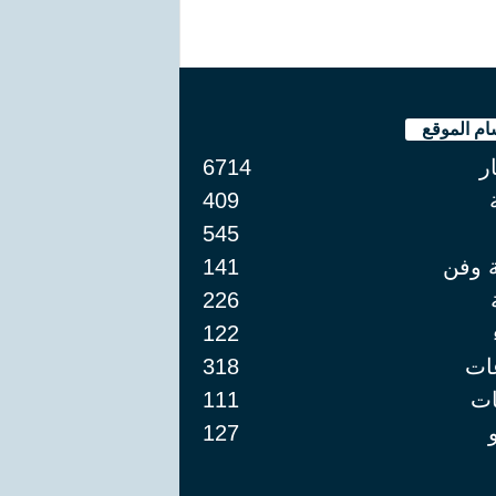
ام الموقع
ار
6714
409
545
ة وفن
141
226
122
ات
318
ت
111
127