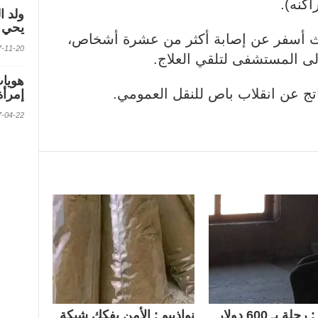
اكنه).
ولد ا
يحي ف
ث أسفر عن إصابة أكثر من عشرة أشخاص،
2017-11-20 الس
لى المستشفى لتلقي العلاج.
تج عن انقلاب باص للنقل العمومي.
إمرأة
2017-04-22 الس
امريكا : رحلة بـ 600 دولار
نواذيبو : الأمن يفكك شبكة