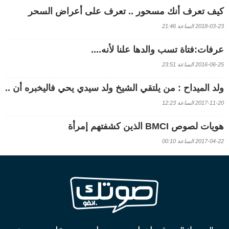
كيف تعرف أنك مسحور .. تعرف على أعراض السحر
2018-03-23 الساعة 21:46
عرفات:فتاة تسب والدها علنا لأنه....
2016-06-25 الساعة 23:51
ولد الميداح : من يلتقي الشيخ ولد سيدي يحي فاليخبره أن ..
2017-11-20 الساعة 12:23
هويات لصوص BMCI الذين كشفتهم إمرأة
2017-04-22 الساعة 00:10