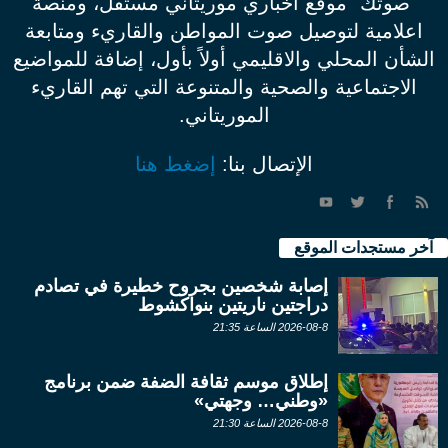
"صوتك" موقع اخباري موريتاني مستقل، ومنصة
اعلامية لتوصيل صوت المواطن والقاريء ومتابعة
الشأن المحلي والاقليمي أولاً بأول، إضافة للمواضيع
الاجتماعية والصحية والمتنوعة التي تهم القاريء
الموريتاني.
الإتصال بنا:
إضغط هنا
آخر مستجدات الموقع
إصابة شخصين بجروح خطيرة في تصادم
دراجتين ناريتين بنواكشوط
2026-08-8 الساعة 21:35
إطلاق موسم ثقافة الضفة ضمن برنامج
«وطني… وجهتي»
2026-08-8 الساعة 21:30