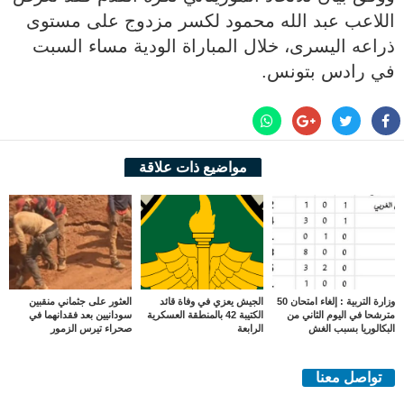
اللاعب عبد الله محمود لكسر مزدوج على مستوى
ذراعه اليسرى، خلال المباراة الودية مساء السبت
في رادس بتونس.
مواضيع ذات علاقة
وزارة التربية : إلغاء امتحان 50
الجيش يعزي في وفاة قائد
العثور على جثماني منقبين
مترشحا في اليوم الثاني من
الكتيبة 42 بالمنطقة العسكرية
سودانيين بعد فقدانهما في
البكالوريا بسبب الغش
الرابعة
صحراء تيرس الزمور
تواصل معنا