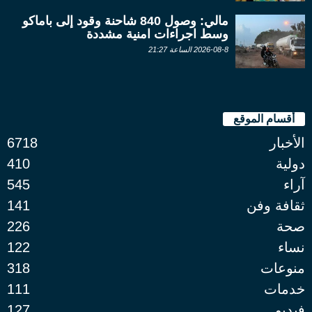
مالي: وصول 840 شاحنة وقود إلى باماكو
وسط اجراءات امنية مشددة
2026-08-8 الساعة 21:27
أقسام الموقع
الأخبار
6718
دولية
410
آراء
545
ثقافة وفن
141
صحة
226
نساء
122
منوعات
318
خدمات
111
فيديو
127