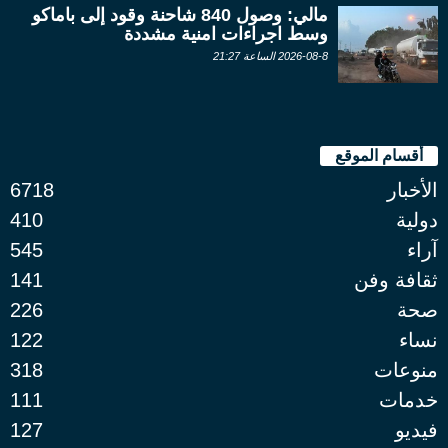
مالي: وصول 840 شاحنة وقود إلى باماكو
وسط اجراءات امنية مشددة
2026-08-8 الساعة 21:27
أقسام الموقع
الأخبار
6718
دولية
410
آراء
545
ثقافة وفن
141
صحة
226
نساء
122
منوعات
318
خدمات
111
فيديو
127