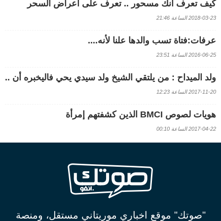
كيف تعرف أنك مسحور .. تعرف على أعراض السحر
2018-03-23 الساعة 21:46
عرفات:فتاة تسب والدها علنا لأنه....
2016-06-25 الساعة 23:51
ولد الميداح : من يلتقي الشيخ ولد سيدي يحي فاليخبره أن ..
2017-11-20 الساعة 12:23
هويات لصوص BMCI الذين كشفتهم إمرأة
2017-04-22 الساعة 00:10
"صوتك" موقع اخباري موريتاني مستقل، ومنصة