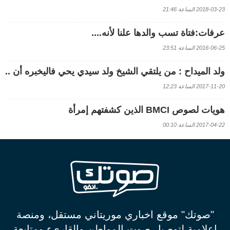
2018-03-23 الساعة 21:46
عرفات:فتاة تسب والدها علنا لأنه....
2016-06-25 الساعة 23:51
ولد الميداح : من يلتقي الشيخ ولد سيدي يحي فاليخبره أن ..
2017-11-20 الساعة 12:23
هويات لصوص BMCI الذين كشفتهم إمرأة
2017-04-22 الساعة 00:10
"صوتك" موقع اخباري موريتاني مستقل، ومنصة
اعلامية لتوصيل صوت المواطن والقاريء ومتابعة