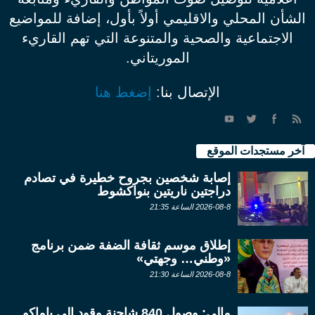
الشأن المحلي والاقليمي أولاً بأول، إضافة للمواضيع
الاجتماعية والصحية والمتنوعة التي تهم القاريء
الموريتاني.
الإتصال بنا:
إضغط هنا
آخر مستجدات الموقع
إصابة شخصين بجروح خطيرة في تصادم
دراجتين ناريتين بنواكشوط
2026-08-8 الساعة 21:35
إطلاق موسم ثقافة الضفة ضمن برنامج
«وطني… وجهتي»
2026-08-8 الساعة 21:30
مالي: وصول 840 شاحنة وقود إلى باماكو