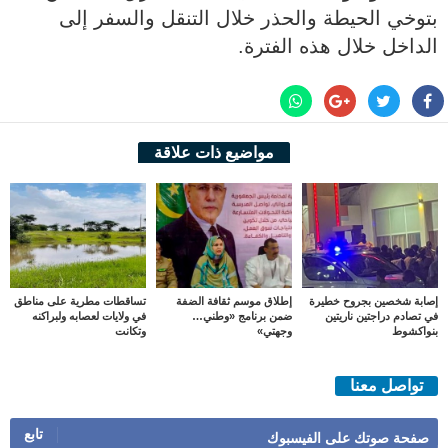
بتوخي الحيطة والحذر خلال التنقل والسفر إلى
الداخل خلال هذه الفترة.
مواضيع ذات علاقة
إصابة شخصين بجروح خطيرة
إطلاق موسم ثقافة الضفة
تساقطات مطرية على مناطق
في تصادم دراجتين ناريتين
ضمن برنامج «وطني…
في ولايات لعصابه ولبراكنه
بنواكشوط
وجهتي»
وتكانت
تواصل معنا
تابع
صفحة صوتك على الفيسبوك