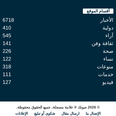
أقسام الموقع
الأخبار
6718
دولية
410
آراء
545
ثقافة وفن
141
صحة
226
نساء
122
منوعات
318
خدمات
111
فيديو
127
© 2026 صوتك ® علامة مسجلة، جميع الحقوق محفوظة.
الإتصال بنا
ارسال مقال
شكوى أو تبليغ
الإعلانات