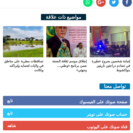
مواضيع ذات علاقة
إصابة شخصين بجروح خطيرة
إطلاق موسم ثقافة الضفة
تساقطات مطرية على مناطق
في تصادم دراجتين ناريتين
ضمن برنامج «وطني…
في ولايات لعصابه ولبراكنه
بنواكشوط
وجهتي»
وتكانت
تواصل معنا
تابع
صفحة صوتك على الفيسبوك
تابع
حساب صوتك على تويتر
شاهد
قناة صوتك على اليوتوب