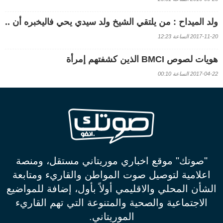
ولد الميداح : من يلتقي الشيخ ولد سيدي يحي فاليخبره أن ..
2017-11-20 الساعة 12:23
هويات لصوص BMCI الذين كشفتهم إمرأة
2017-04-22 الساعة 00:10
"صوتك" موقع اخباري موريتاني مستقل، ومنصة
اعلامية لتوصيل صوت المواطن والقاريء ومتابعة
الشأن المحلي والاقليمي أولاً بأول، إضافة للمواضيع
الاجتماعية والصحية والمتنوعة التي تهم القاريء
الموريتاني.