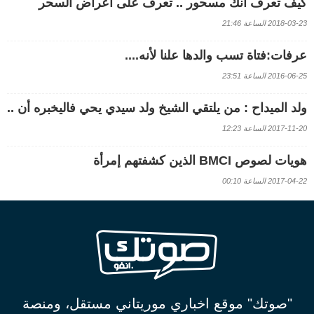
كيف تعرف أنك مسحور .. تعرف على أعراض السحر
2018-03-23 الساعة 21:46
عرفات:فتاة تسب والدها علنا لأنه....
2016-06-25 الساعة 23:51
ولد الميداح : من يلتقي الشيخ ولد سيدي يحي فاليخبره أن ..
2017-11-20 الساعة 12:23
هويات لصوص BMCI الذين كشفتهم إمرأة
2017-04-22 الساعة 00:10
"صوتك" موقع اخباري موريتاني مستقل، ومنصة