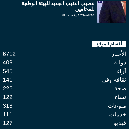
تنصيب النقيب الجديد للهيئة الوطنية
للمحامين
2026-08-6 الساعة 20:49
أقسام الموقع
الأخبار
6712
دولية
409
آراء
545
ثقافة وفن
141
صحة
226
نساء
122
منوعات
318
خدمات
111
فيديو
127