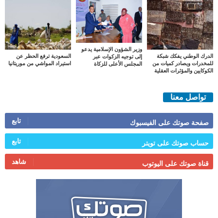
وزير الشؤون الإسلامية يدعو
الدرك الوطني يفكك شبكة
السعودية ترفع الحظر عن
إلى توجيه الزكوات عبر
للمخدرات ويصادر كميات من
استيراد المواشي من موريتانيا
المجلس الأعلى للزكاة
الكوكايين والمؤثرات العقلية
تواصل معنا
تابع
صفحة صوتك على الفيسبوك
تابع
حساب صوتك على تويتر
شاهد
قناة صوتك على اليوتوب