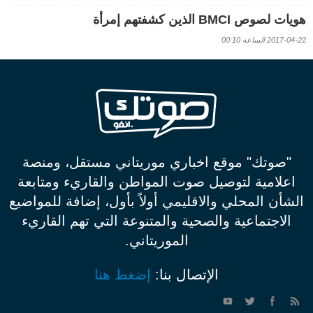
هويات لصوص BMCI الذين كشفتهم إمرأة
2017-04-22 الساعة 00:10
"صوتك" موقع اخباري موريتاني مستقل، ومنصة
اعلامية لتوصيل صوت المواطن والقاريء ومتابعة
الشأن المحلي والاقليمي أولاً بأول، إضافة للمواضيع
الاجتماعية والصحية والمتنوعة التي تهم القاريء
الموريتاني.
الإتصال بنا:
إضغط هنا