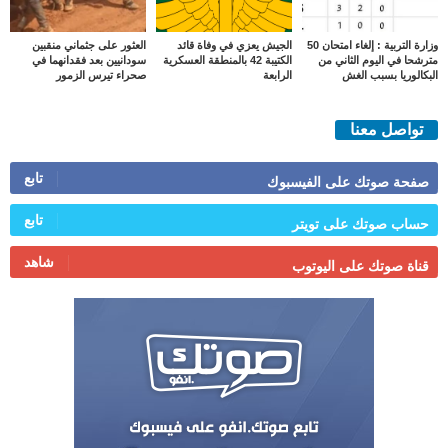
وزارة التربية : إلغاء امتحان 50
الجيش يعزي في وفاة قائد
العثور على جثماني منقبين
مترشحا في اليوم الثاني من
الكتيبة 42 بالمنطقة العسكرية
سودانيين بعد فقدانهما في
البكالوريا بسبب الغش
الرابعة
صحراء تيرس الزمور
تواصل معنا
تابع
صفحة صوتك على الفيسبوك
تابع
حساب صوتك على تويتر
شاهد
قناة صوتك على اليوتوب