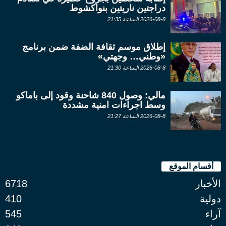
دراجتين ناريتين بنواكشوط
2026-08-8 الساعة 21:35
إطلاق موسم ثقافة الضفة ضمن برنامج
«وطني… وجهتي»
2026-08-8 الساعة 21:30
مالي: وصول 840 شاحنة وقود إلى باماكو
وسط اجراءات امنية مشددة
2026-08-8 الساعة 21:27
أقسام الموقع
الأخبار
6718
دولية
410
آراء
545