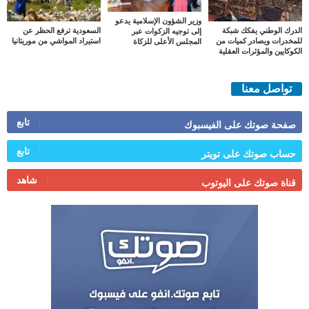
وزير الشؤون الإسلامية يدعو
الدرك الوطني يفكك شبكة
السعودية ترفع الحظر عن
إلى توجيه الزكوات عبر
للمخدرات ويصادر كميات من
استيراد المواشي من موريتانيا
المجلس الأعلى للزكاة
الكوكايين والمؤثرات العقلية
تواصل معنا
تابع
صفحة صوتك على الفيسبوك
تابع
حساب صوتك على تويتر
شاهد
قناة صوتك على اليوتوب